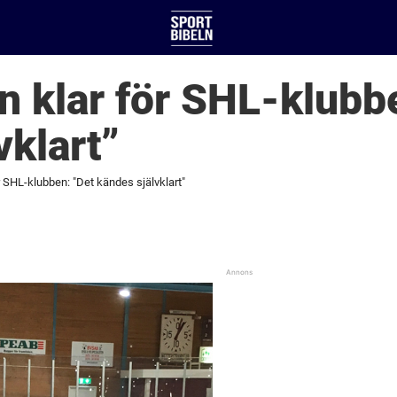
n klar för SHL-klubb
vklart”
r SHL-klubben: "Det kändes självklart"