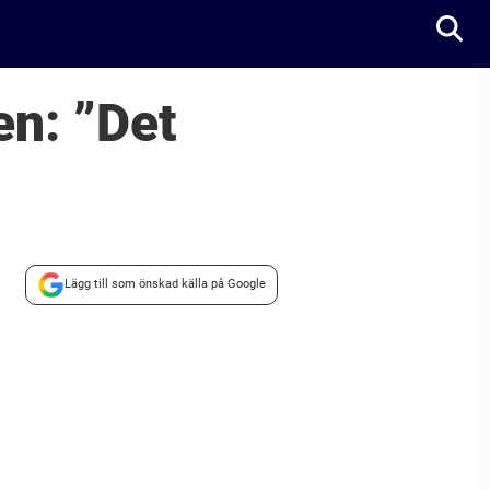
en: ”Det
Lägg till som önskad källa på Google