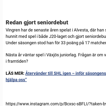
Redan gjort seniordebut
Vingren har de senaste åren spelat i Alvesta, där han
hunnit med spel i både J20-laget och gjort seniordebut 
Under säsongen stod han för 33 poäng på 17 matcher 
Nästa år väntar spel i Växjös juniorlag. Frågan är om 
i framtiden?
LÄS MER:
Återvänder till SHL igen – inför säsongen
hjälpa oss”
https://www.instagram.com/p/Bcxsc-sBFLI/?taken-by