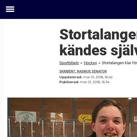
Toggle
menu
Stortalange
kändes själ
Sportbibeln
»
Hockey
»
Stortalangen klar fö
SKRIBENT: RASMUS SENATOR
Uppdaterad:
mar 01, 2018, 16:42
Publicerad:
mar 01, 2018, 16:34