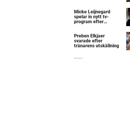
Micke Leijnegard
spelar in nytt tv-
program efter
Mästarnas mästare
Preben Elkjaer
svarade efter
tränarens utskällning