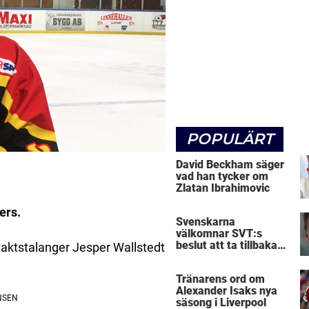
POPULÄRT
David Beckham säger
vad han tycker om
Zlatan Ibrahimovic
ers.
Svenskarna
välkomnar SVT:s
beslut att ta tillbaka
lvaktstalanger Jesper Wallstedt
Micke Leijnegard
Tränarens ord om
Alexander Isaks nya
säsong i Liverpool