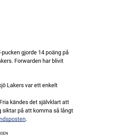
V-pucken gjorde 14 poäng på
kers. Forwarden har blivit
äxjö Lakers var ett enkelt
ia kändes det självklart att
ag siktar på att komma så långt
ndsposten
.