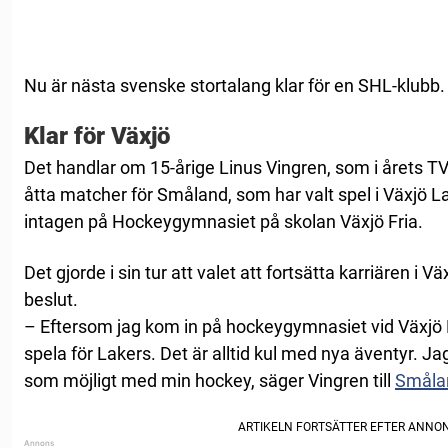
Nu är nästa svenske stortalang klar för en SHL-klubb.
Klar för Växjö
Det handlar om 15-årige Linus Vingren, som i årets T
åtta matcher för Småland, som har valt spel i Växjö La
intagen på Hockeygymnasiet på skolan Växjö Fria.
Det gjorde i sin tur att valet att fortsätta karriären i V
beslut.
– Eftersom jag kom in på hockeygymnasiet vid Växjö Fr
spela för Lakers. Det är alltid kul med nya äventyr. J
som möjligt med min hockey, säger Vingren till
Småla