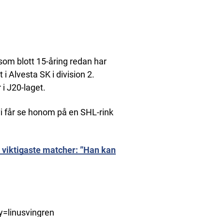
 som blott 15-åring redan har
i Alvesta SK i division 2.
i J20-laget.
vi får se honom på en SHL-rink
s viktigaste matcher: ”Han kan
=linusvingren