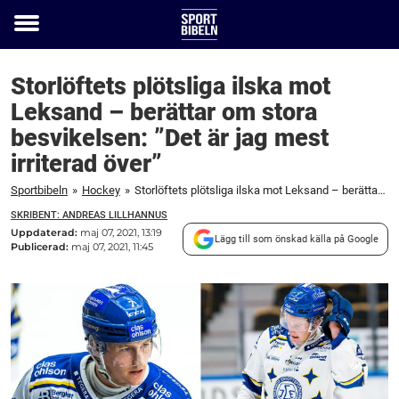
Toggle
menu
Storlöftets plötsliga ilska mot
Leksand – berättar om stora
besvikelsen: ”Det är jag mest
irriterad över”
Sportbibeln
»
Hockey
»
Storlöftets plötsliga ilska mot Leksand – berättar om stora besvikelsen: ”Det är jag mest irriterad över”
SKRIBENT: ANDREAS LILLHANNUS
Uppdaterad:
maj 07, 2021, 13:19
Lägg till som önskad källa på Google
Publicerad:
maj 07, 2021, 11:45