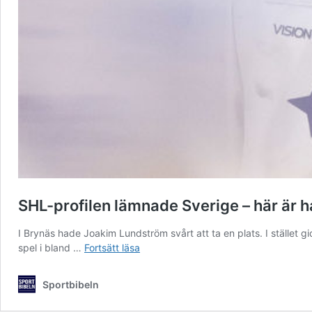
SHL-profilen lämnade Sverige – här är 
I Brynäs hade Joakim Lundström svårt att ta en plats. I stället
SHL-
spel i bland …
Fortsätt läsa
profilen
lämnade
Sportbibeln
Sverige
–