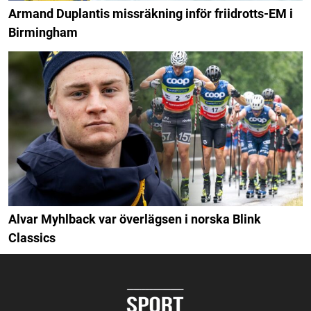
Armand Duplantis missräkning inför friidrotts-EM i
Birmingham
Alvar Myhlback var överlägsen i norska Blink
Classics