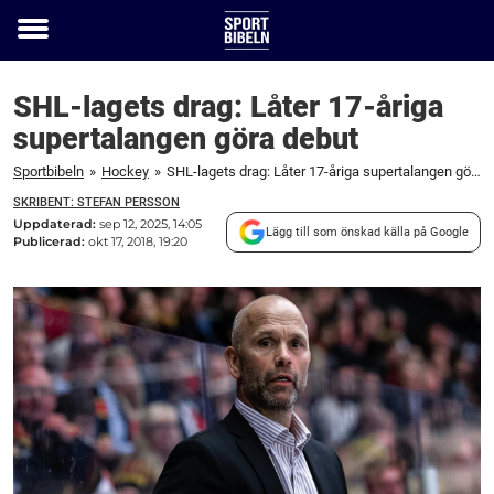
Toggle
menu
SHL-lagets drag: Låter 17-åriga
supertalangen göra debut
Sportbibeln
»
Hockey
»
SHL-lagets drag: Låter 17-åriga supertalangen göra debut
SKRIBENT: STEFAN PERSSON
Uppdaterad:
sep 12, 2025, 14:05
Lägg till som önskad källa på Google
Publicerad:
okt 17, 2018, 19:20