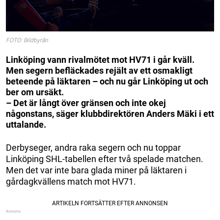
FOTO: Bildbyrån
Linköping vann rivalmötet mot HV71 i går kväll.
Men segern befläckades rejält av ett osmakligt
beteende på läktaren – och n
u går Linköping ut och
ber om ursäkt.
– Det är långt över gränsen och inte okej
någonstans, säger klubbdirektören Anders Mäki i ett
uttalande.
Derbyseger, andra raka segern och nu toppar
Linköping SHL-tabellen efter två spelade matchen.
Men det var inte bara glada miner på läktaren i
gårdagkvällens match mot HV71.