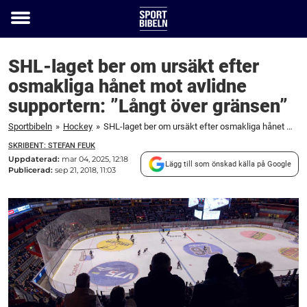
Toggle
menu
SHL-laget ber om ursäkt efter
osmakliga hånet mot avlidne
supportern: ”Långt över gränsen”
Sportbibeln
»
Hockey
»
SHL-laget ber om ursäkt efter osmakliga hånet mot avlidne supportern: "Långt över gränsen"
SKRIBENT: STEFAN FEUK
Uppdaterad:
mar 04, 2025, 12:18
Lägg till som önskad källa på Google
Publicerad:
sep 21, 2018, 11:03