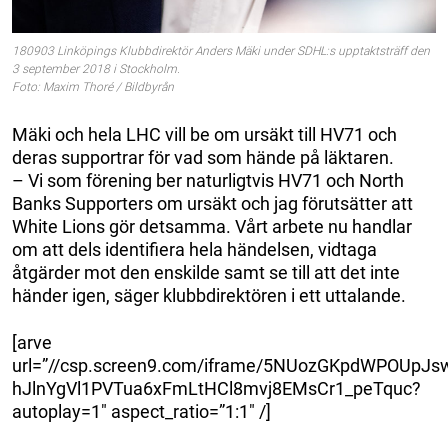
180903 Linköpings Klubbdirektör Anders Mäki under SDHL:s upptaktsträff den
3 september 2018 i Stockholm.
Foto: Maxim Thoré / Bildbyrån
Mäki och hela LHC vill be om ursäkt till HV71 och
deras supportrar för vad som hände på läktaren.
– Vi som förening ber naturligtvis HV71 och North
Banks Supporters om ursäkt och jag förutsätter att
White Lions gör detsamma. Vårt arbete nu handlar
om att dels identifiera hela händelsen, vidtaga
åtgärder mot den enskilde samt se till att det inte
händer igen, säger klubbdirektören i ett uttalande.
[arve
url=”//csp.screen9.com/iframe/5NUozGKpdWPOUpJs
hJlnYgVl1PVTua6xFmLtHCl8mvj8EMsCr1_peTquc?
autoplay=1″ aspect_ratio=”1:1″ /]