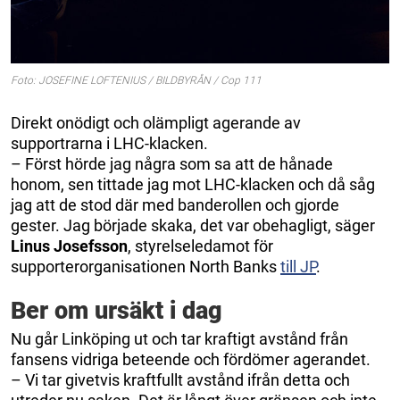
Foto: JOSEFINE LOFTENIUS / BILDBYRÅN / Cop 111
Direkt onödigt och olämpligt agerande av
supportrarna i LHC-klacken.
– Först hörde jag några som sa att de hånade
honom, sen tittade jag mot LHC-klacken och då såg
jag att de stod där med banderollen och gjorde
gester. Jag började skaka, det var obehagligt, säger
Linus Josefsson
, styrelseledamot för
supporterorganisationen North Banks
till JP
.
Ber om ursäkt i dag
Nu går Linköping ut och tar kraftigt avstånd från
fansens vidriga beteende och fördömer agerandet.
– Vi tar givetvis kraftfullt avstånd ifrån detta och