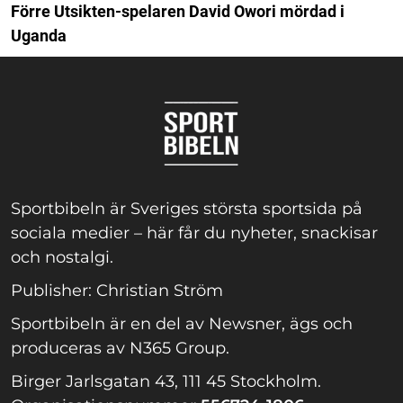
Förre Utsikten-spelaren David Owori mördad i
Uganda
Sportbibeln är Sveriges största sportsida på
sociala medier – här får du nyheter, snackisar
och nostalgi.
Publisher: Christian Ström
Sportbibeln är en del av Newsner, ägs och
produceras av N365 Group.
Birger Jarlsgatan 43, 111 45 Stockholm.