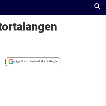
tortalangen
Lägg till som önskad källa på Google