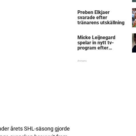
Micke Leijnegard
Preben Elkjaer
svarade efter
tränarens utskällning
Micke Leijnegard
spelar in nytt tv-
program efter
Mästarnas mästare
Under årets SHL-säsong gjorde