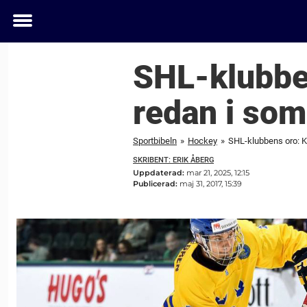
Toggle
menu
SHL-klubben
redan i so
Sportbibeln
»
Hockey
»
SHL-klubbens oro: K
SKRIBENT: ERIK ÅBERG
Uppdaterad:
mar 21, 2025, 12:15
Publicerad:
maj 31, 2017, 15:39