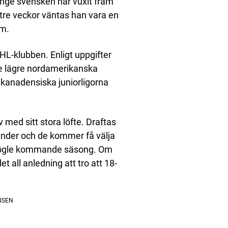
unge svensken
har vuxit fram
tre veckor väntas han vara en
um.
SHL-klubben. Enligt uppgifter
de lägre nordamerikanska
kanadensiska juniorligorna
 med sitt stora löfte. Draftas
änder och de kommer få välja
l Rögle kommande säsong. Om
all anledning att tro att 18-