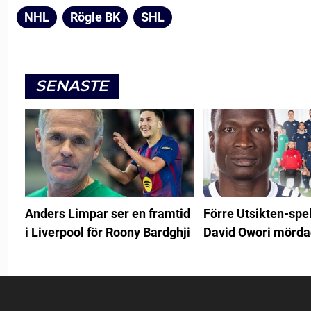
NHL
Rögle BK
SHL
SENASTE
Anders Limpar ser en framtid
Förre Utsikten-spe
i Liverpool för Roony Bardghji
David Owori mörda