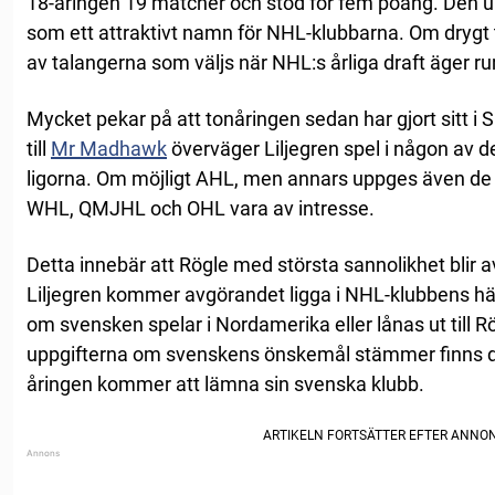
18-åringen 19 matcher och stod för fem poäng. Den 
som ett attraktivt namn för NHL-klubbarna. Om drygt 
av talangerna som väljs när NHL:s årliga draft äger r
Mycket pekar på att tonåringen sedan har gjort sitt i 
till
Mr Madhawk
överväger Liljegren spel i någon av 
ligorna. Om möjligt AHL, men annars uppges även de 
WHL, QMJHL och OHL vara av intresse.
Detta innebär att Rögle med största sannolikhet blir av
Liljegren kommer avgörandet ligga i NHL-klubbens h
om svensken spelar i Nordamerika eller lånas ut til
uppgifterna om svenskens önskemål stämmer finns det 
åringen kommer att lämna sin svenska klubb.