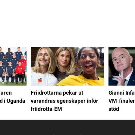
laren
Friidrottarna pekar ut
Gianni Infa
d i Uganda
varandras egenskaper inför
VM-finalen
friidrotts-EM
stöd