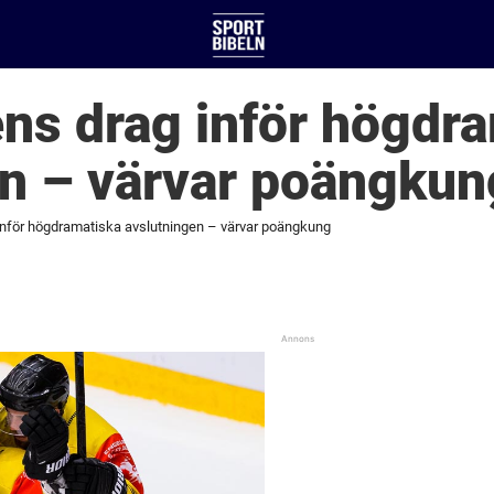
ns drag inför högdr
en – värvar poängkun
nför högdramatiska avslutningen – värvar poängkung