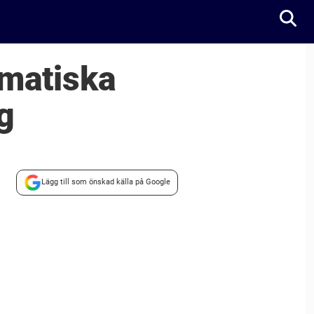
amatiska
g
Lägg till som önskad källa på Google