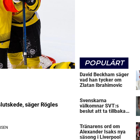
POPULÄRT
David Beckham säger
vad han tycker om
Zlatan Ibrahimovic
Svenskarna
 slutskede, säger Rögles
välkomnar SVT:s
beslut att ta tillbaka
Micke Leijnegard
Tränarens ord om
Alexander Isaks nya
säsong i Liverpool