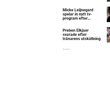
Micke Leijnegard
spelar in nytt tv-
program efter
Mästarnas mästare
Preben Elkjaer
svarade efter
tränarens utskällning