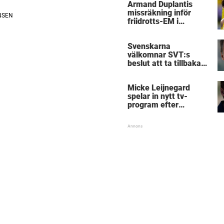
Armand Duplantis
missräkning inför
friidrotts-EM i
Birmingham
Svenskarna
välkomnar SVT:s
beslut att ta tillbaka
Micke Leijnegard
Micke Leijnegard
spelar in nytt tv-
program efter
Mästarnas mästare