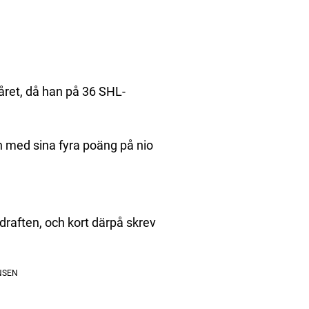
 året, då han på 36 SHL-
ch med sina fyra poäng på nio
raften, och kort därpå skrev