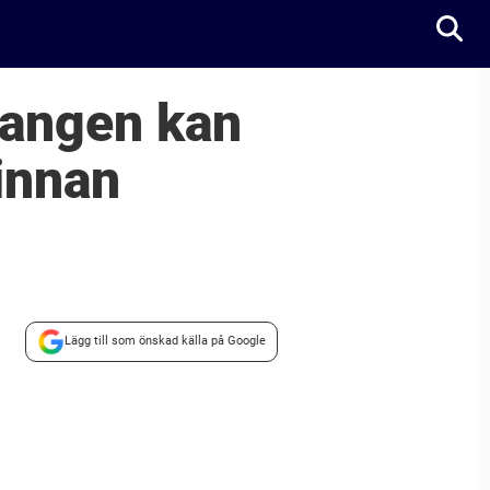
langen kan
innan
Lägg till som önskad källa på Google