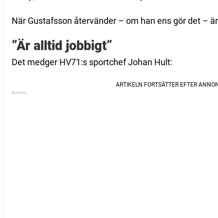
När Gustafsson återvänder – om han ens gör det – är a
”Är alltid jobbigt”
Det medger HV71:s sportchef Johan Hult: