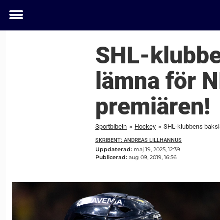
Toggle
menu
SHL-klubbe
lämna för 
premiären!
Sportbibeln
»
Hockey
»
SHL-klubbens baksla
SKRIBENT: ANDREAS LILLHANNUS
Uppdaterad:
maj 19, 2025, 12:39
Publicerad:
aug 09, 2019, 16:56