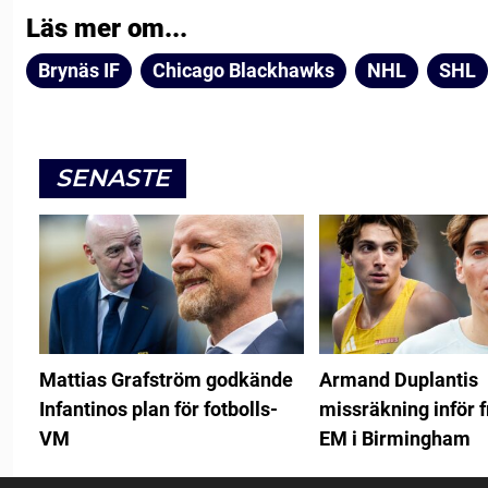
Läs mer om...
Brynäs IF
Chicago Blackhawks
NHL
SHL
SENASTE
Mattias Grafström godkände
Armand Duplantis
Infantinos plan för fotbolls-
missräkning inför f
VM
EM i Birmingham