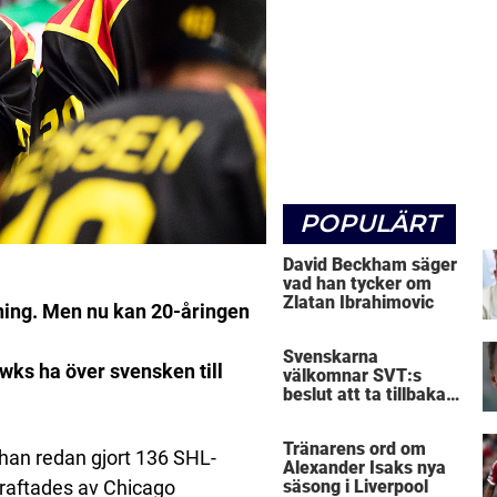
POPULÄRT
David Beckham säger
vad han tycker om
Zlatan Ibrahimovic
tning. Men nu kan 20-åringen
Svenskarna
wks ha över svensken till
välkomnar SVT:s
beslut att ta tillbaka
Micke Leijnegard
Tränarens ord om
han redan gjort 136 SHL-
Alexander Isaks nya
draftades av Chicago
säsong i Liverpool