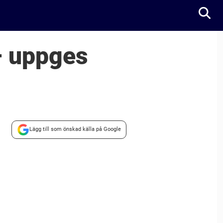
– uppges
Lägg till som önskad källa på Google