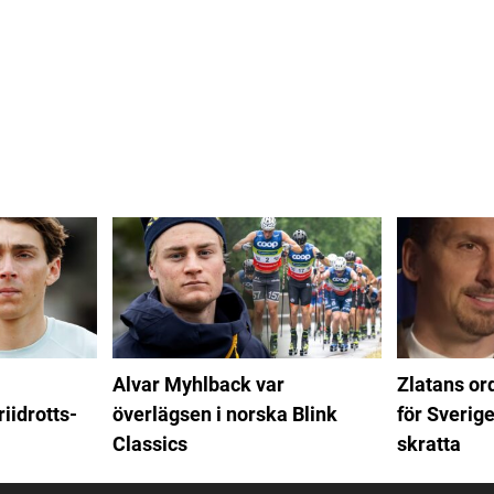
Alvar Myhlback var
Zlatans or
riidrotts-
överlägsen i norska Blink
för Sverige
Classics
skratta