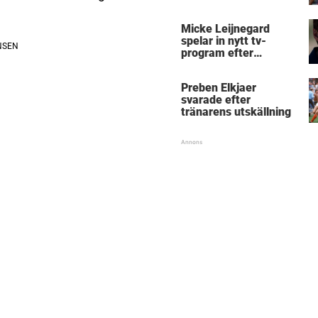
Micke Leijnegard
spelar in nytt tv-
program efter
Mästarnas mästare
Preben Elkjaer
svarade efter
tränarens utskällning