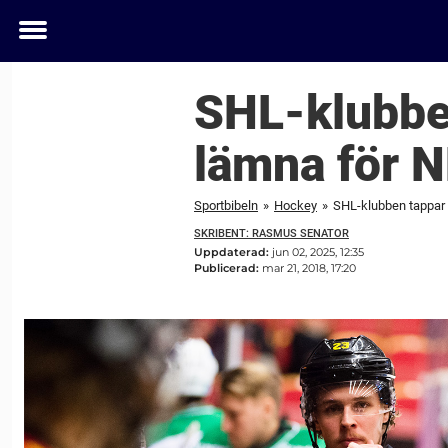
Toggle
menu
SHL-klubbe
lämna för N
Sportbibeln
»
Hockey
»
SHL-klubben tappar 
SKRIBENT: RASMUS SENATOR
Uppdaterad:
jun 02, 2025, 12:35
Publicerad:
mar 21, 2018, 17:20