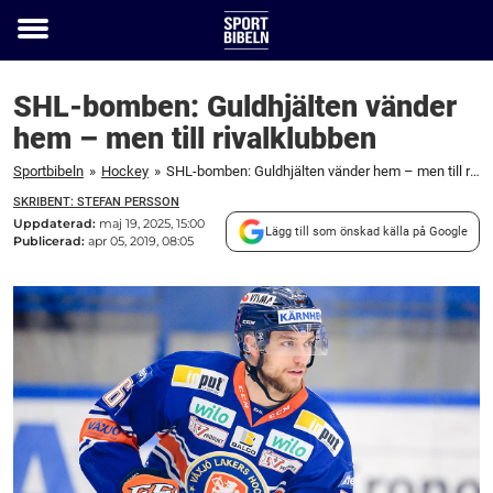
Toggle
menu
SHL-bomben: Guldhjälten vänder
hem – men till rivalklubben
Sportbibeln
»
Hockey
»
SHL-bomben: Guldhjälten vänder hem – men till rivalklubben
SKRIBENT: STEFAN PERSSON
Uppdaterad:
maj 19, 2025, 15:00
Lägg till som önskad källa på Google
Publicerad:
apr 05, 2019, 08:05