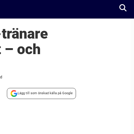
-tränare
t – och
nd
Lägg till som önskad källa på Google