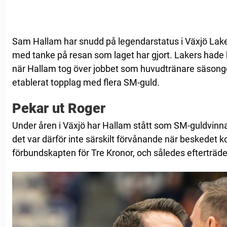
Sam Hallam har snudd på legendarstatus i Växjö Lakers
med tanke på resan som laget har gjort. Lakers hade 
när Hallam tog över jobbet som huvudtränare säsong
etablerat topplag med flera SM-guld.
Pekar ut Roger
Under åren i Växjö har Hallam stått som SM-guldvinnare 
det var därför inte särskilt förvånande när beskedet ko
förbundskapten för Tre Kronor, och således efterträd