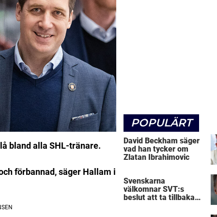
POPULÄRT
David Beckham säger
lå bland alla SHL-tränare.
vad han tycker om
Zlatan Ibrahimovic
ad och förbannad, säger Hallam i
Svenskarna
välkomnar SVT:s
beslut att ta tillbaka
Micke Leijnegard