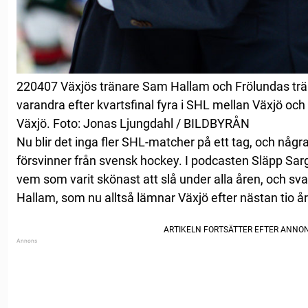
220407 Växjös tränare Sam Hallam och Frölundas tr
varandra efter kvartsfinal fyra i SHL mellan Växjö och 
Växjö. Foto: Jonas Ljungdahl / BILDBYRÅN
Nu blir det inga fler SHL-matcher på ett tag, och några
försvinner från svensk hockey. I podcasten Släpp Sar
vem som varit skönast att slå under alla åren, och sv
Hallam, som nu alltså lämnar Växjö efter nästan tio år