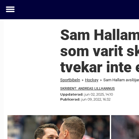
Toggle
menu
Sam Hallam 
som varit s
tvekar inte
Sportbibeln
»
Hockey
»
Sam Hallam avslöjar
SKRIBENT: ANDREAS LILLHANNUS
Uppdaterad:
jun 02, 2025, 14:10
Publicerad:
jun 09, 2022, 16:32