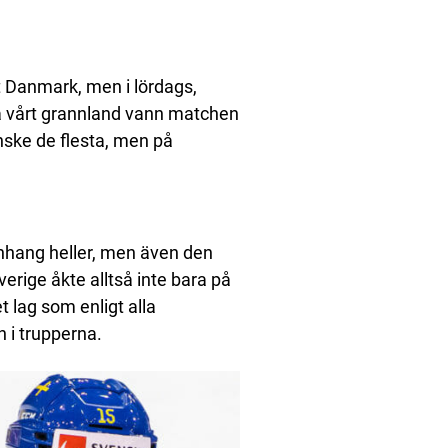
t Danmark, men i lördags,
 då vårt grannland vann matchen
nske de flesta, men på
nhang heller, men även den
erige åkte alltså inte bara på
t lag som enligt alla
n i trupperna.