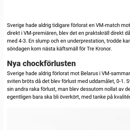
Sverige hade aldrig tidigare förlorat en VM-match mo
direkt i VM-premiären, blev det en praktskräll direkt
med 4-3. En slump och en underprestation, trodde ka
söndagen kom nästa käftsmäll för Tre Kronor.
Nya chockförlusten
Sverige hade aldrig förlorat mot Belarus i VM-samma
sviten bröts då det blev förlust med uddamålet, 0-1. Sv
sin andra raka förlust, man blev dessutom nollat av de
egentligen bara ska bli överkört, med tanke på kvalité