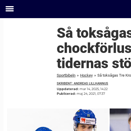
Toggle
menu
Så toksågas
chockförlus
tidernas stö
Sportbibeln
»
Hockey
»
Så toksågas Tre Kron
SKRIBENT: ANDREAS LILLHANNUS
Uppdaterad:
mar 14, 2025, 14:22
Publicerad:
maj 24, 2021, 07:37