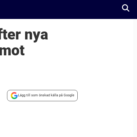
fter nya
 mot
Lägg till som önskad källa på Google