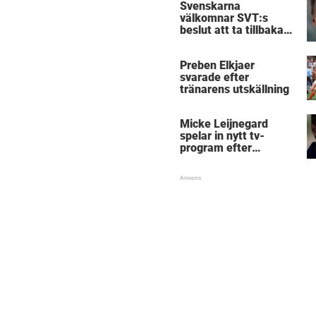
Svenskarna
välkomnar SVT:s
beslut att ta tillbaka
Micke Leijnegard
Preben Elkjaer
svarade efter
tränarens utskällning
Micke Leijnegard
spelar in nytt tv-
program efter
Mästarnas mästare