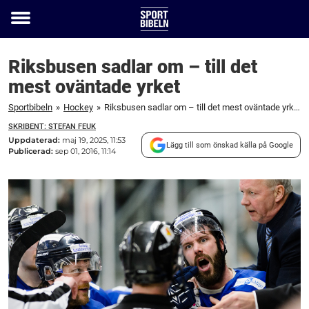
Toggle
menu
Riksbusen sadlar om – till det
mest oväntade yrket
Sportbibeln
»
Hockey
»
Riksbusen sadlar om – till det mest oväntade yrket
SKRIBENT: STEFAN FEUK
Uppdaterad:
maj 19, 2025, 11:53
Lägg till som önskad källa på Google
Publicerad:
sep 01, 2016, 11:14