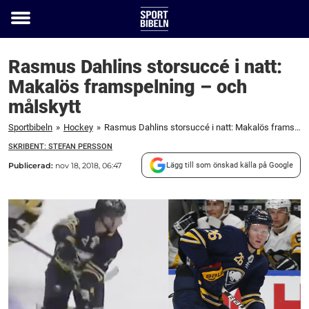
Toggle
menu
Rasmus Dahlins storsuccé i natt:
Makalös framspelning – och
målskytt
Sportbibeln
»
Hockey
»
Rasmus Dahlins storsuccé i natt: Makalös framspelning – och målskytt
SKRIBENT: STEFAN PERSSON
Publicerad:
nov 18, 2018, 06:47
Lägg till som önskad källa på Google