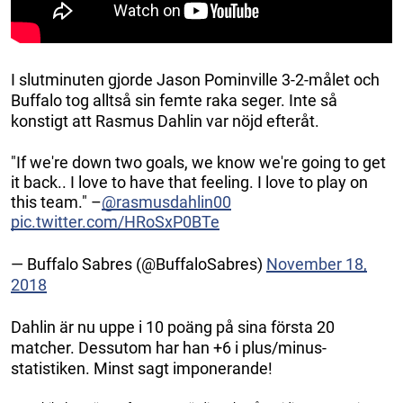
I slutminuten gjorde Jason Pominville 3-2-målet och
Buffalo tog alltså sin femte raka seger. Inte så
konstigt att Rasmus Dahlin var nöjd efteråt.
"If we're down two goals, we know we're going to get
it back.. I love to have that feeling. I love to play on
this team." –
@rasmusdahlin00
pic.twitter.com/HRoSxP0BTe
— Buffalo Sabres (@BuffaloSabres)
November 18,
2018
Dahlin är nu uppe i 10 poäng på sina första 20
matcher. Dessutom har han +6 i plus/minus-
statistiken. Minst sagt imponerande!