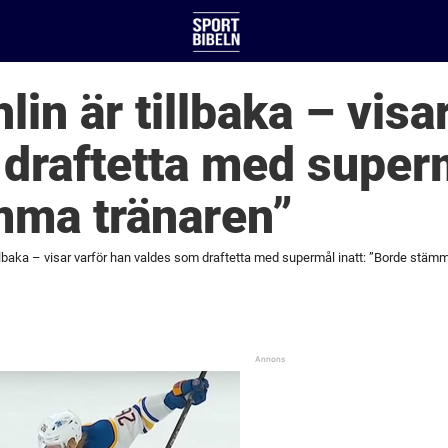
in är tillbaka – visa
draftetta med superm
mma tränaren”
lbaka – visar varför han valdes som draftetta med supermål inatt: ”Borde stämm