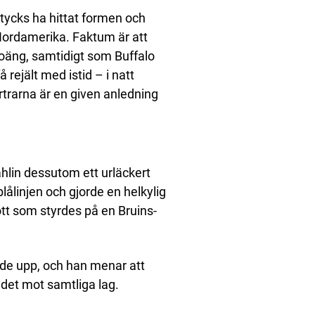
tycks ha hittat formen och
 Nordamerika. Faktum är att
oäng, samtidigt som Buffalo
 rejält med istid – i natt
rtrarna är en given anledning
ahlin dessutom ett urläckert
blålinjen och gjorde en helkylig
ott som styrdes på en Bruins-
ade upp, och han menar att
 det mot samtliga lag.