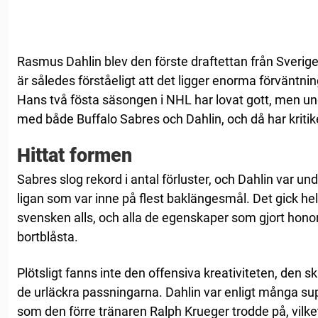
Rasmus Dahlin blev den förste draftettan från Sverig
är således förståeligt att det ligger enorma förväntnin
Hans två fösta säsongen i NHL har lovat gott, men un
med både Buffalo Sabres och Dahlin, och då har kritike
Hittat formen
Sabres slog rekord i antal förluster, och Dahlin var un
ligan som var inne på flest baklängesmål. Det gick hel
svensken alls, och alla de egenskaper som gjort hon
bortblåsta.
Plötsligt fanns inte den offensiva kreativiteten, den s
de urläckra passningarna. Dahlin var enligt många supp
som den förre tränaren Ralph Krueger trodde på, vilke