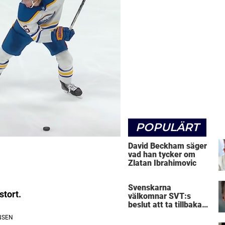
POPULÄRT
David Beckham säger
vad han tycker om
Zlatan Ibrahimovic
Svenskarna
stort.
välkomnar SVT:s
beslut att ta tillbaka
Micke Leijnegard