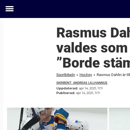
Toggle
menu
Rasmus Dahl
valdes som 
”Borde stä
Sportbibeln
»
Hockey
»
Rasmus Dahlin är til
SKRIBENT: ANDREAS LILLHANNUS
Uppdaterad:
apr 14, 2021, 11:11
Publicerad:
apr 14, 2021, 11:11