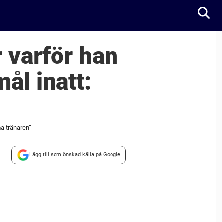
r varför han
ål inatt:
a tränaren”
Lägg till som önskad källa på Google