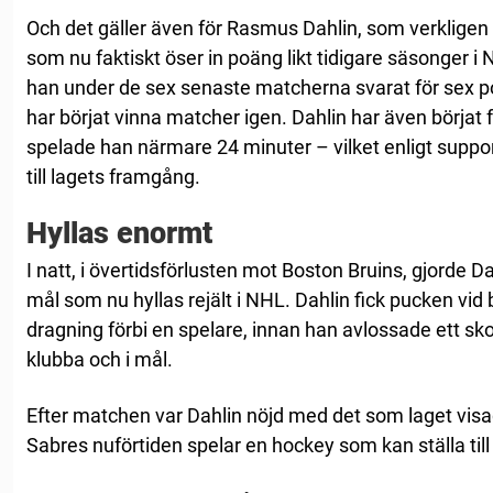
Och det gäller även för Rasmus Dahlin, som verkligen 
som nu faktiskt öser in poäng likt tidigare säsonger i
han under de sex senaste matcherna svarat för sex p
har börjat vinna matcher igen. Dahlin har även börjat få
spelade han närmare 24 minuter – vilket enligt suppo
till lagets framgång.
Hyllas enormt
I natt, i övertidsförlusten mot Boston Bruins, gjorde D
mål som nu hyllas rejält i NHL. Dahlin fick pucken vid 
dragning förbi en spelare, innan han avlossade ett sk
klubba och i mål.
Efter matchen var Dahlin nöjd med det som laget vis
Sabres nuförtiden spelar en hockey som kan ställa till