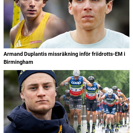
Armand Duplantis missräkning inför friidrotts-EM i
Birmingham