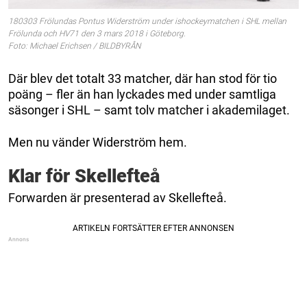
180303 Frölundas Pontus Widerström under ishockeymatchen i SHL mellan
Frölunda och HV71 den 3 mars 2018 i Göteborg.
Foto: Michael Erichsen / BILDBYRÅN
Där blev det totalt 33 matcher, där han stod för tio
poäng – fler än han lyckades med under samtliga
säsonger i SHL – samt tolv matcher i akademilaget.
Men nu vänder Widerström hem.
Klar för Skellefteå
Forwarden är presenterad av Skellefteå.