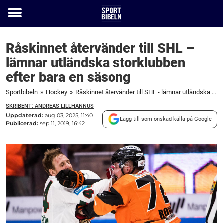
Toggle
menu
Råskinnet återvänder till SHL –
lämnar utländska storklubben
efter bara en säsong
Sportbibeln
»
Hockey
»
Råskinnet återvänder till SHL - lämnar utländska storklubben efter bara en säsong
SKRIBENT: ANDREAS LILLHANNUS
Uppdaterad:
aug 03, 2025, 11:40
Lägg till som önskad källa på Google
Publicerad:
sep 11, 2019, 16:42