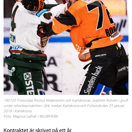
180125 Frölundas Pontus Widerström och Karlskronas Joachim Rohdin i gruff
under ishockeymatchen i SHL mellan Karlskrona och Frölunda den 25 januari
2018 i Karlskrona.
Foto: Magnus Lejhall / BILDBYRÅN
Kontraktet är skrivet på ett år.