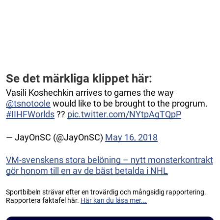
Se det märkliga klippet här:
Vasili Koshechkin arrives to games the way
@tsnotoole
would like to be brought to the progrum.
#IIHFWorlds
??
pic.twitter.com/NYtpAgTQpP
— JayOnSC (@JayOnSC)
May 16, 2018
VM-svenskens stora belöning – nytt monsterkontrakt
gör honom till en av de bäst betalda i NHL
Sportbibeln strävar efter en trovärdig och mångsidig rapportering.
Rapportera faktafel här.
Här kan du läsa mer...