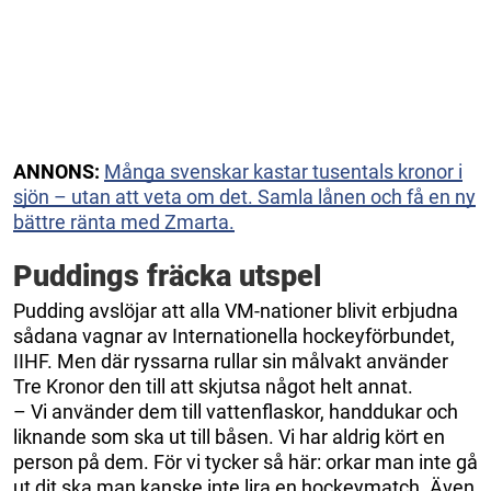
ANNONS:
Många svenskar kastar tusentals kronor i
sjön – utan att veta om det. Samla lånen och få en ny
bättre ränta med Zmarta.
Puddings fräcka utspel
Pudding avslöjar att alla VM-nationer blivit erbjudna
sådana vagnar av Internationella hockeyförbundet,
IIHF. Men där ryssarna rullar sin målvakt använder
Tre Kronor den till att skjutsa något helt annat.
– Vi använder dem till vattenflaskor, handdukar och
liknande som ska ut till båsen. Vi har aldrig kört en
person på dem. För vi tycker så här: orkar man inte gå
ut dit ska man kanske inte lira en hockeymatch. Även