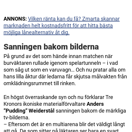
ANNONS:
Vilken ränta kan du få? Zmarta skannar
marknaden helt kostnadsfritt för att hitta bästa
möjliga lånealternativ åt dig.
Sanningen bakom bilderna
På grund av det som hände innan matchen när
burväktaren rullade igenom spelartunneln – i vad
som såg ut som en varuvagn… Och nu pratar alla om
hans lilla åktur där ledarna får skjutsa målvakten från
omklädningsrummet till rinken.
En högst överraskande syn och nu förklarar Tre
Kronors ikoniske materialförvaltare
Anders
”Pudding” Weiderstål
sanningen bakom de märkliga
tv-bilderna.
– Eftersom det är en multiarena blir det väldigt långt
att gå. De som sitter på läktaren ser bara en svart