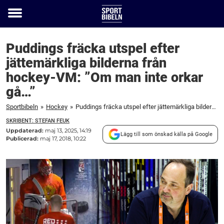
Toggle
menu
Puddings fräcka utspel efter
jättemärkliga bilderna från
hockey-VM: ”Om man inte orkar
gå…”
Sportbibeln
»
Hockey
»
Puddings fräcka utspel efter jättemärkliga bilderna från hockey-VM: "Om man inte orkar gå..."
SKRIBENT: STEFAN FEUK
Uppdaterad:
maj 13, 2025, 14:19
Lägg till som önskad källa på Google
Publicerad:
maj 17, 2018, 10:22