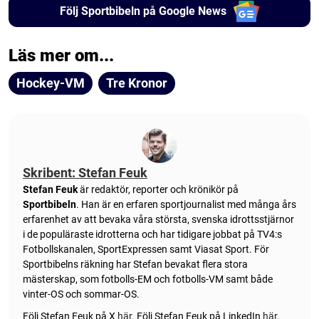
Följ Sportbibeln på Google News
Läs mer om...
Hockey-VM
Tre Kronor
Skribent: Stefan Feuk
Stefan Feuk
är redaktör, reporter och krönikör på
Sportbibeln
. Han är en erfaren sportjournalist med många års
erfarenhet av att bevaka våra största, svenska idrottsstjärnor
i de populäraste idrotterna och har tidigare jobbat på TV4:s
Fotbollskanalen, SportExpressen samt Viasat Sport. För
Sportbibelns räkning har Stefan bevakat flera stora
mästerskap, som fotbolls-EM och fotbolls-VM samt både
vinter-OS och sommar-OS.
Följ Stefan Feuk på X
här
.
Följ Stefan Feuk på LinkedIn
här
.