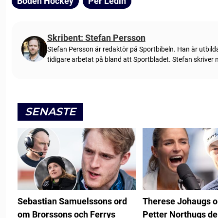
Boden Hockey
Per Ledin
Skribent: Stefan Persson
Stefan Persson är redaktör på Sportbibeln. Han är utbild
tidigare arbetat på bland att Sportbladet. Stefan skriver
SENASTE
Sebastian Samuelssons ord
Therese Johaugs 
om Brorssons och Ferrys
Petter Northugs de