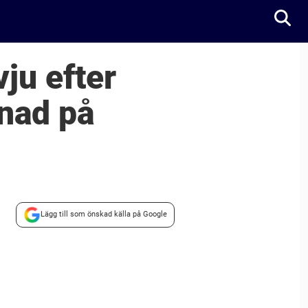
ju efter
nad på
Lägg till som önskad källa på Google