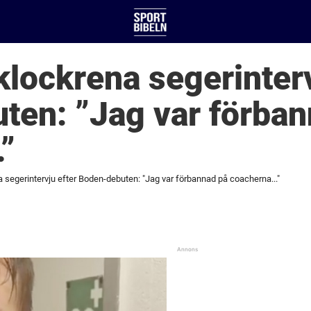
klockrena segerinterv
ten: ”Jag var förban
”
 segerintervju efter Boden-debuten: "Jag var förbannad på coacherna..."