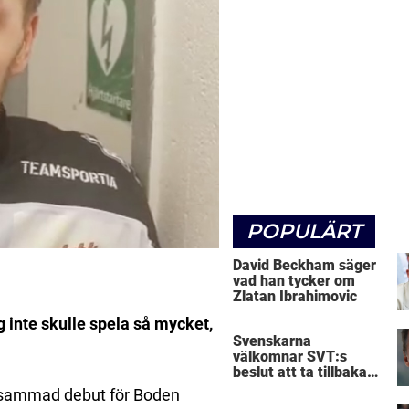
POPULÄRT
David Beckham säger
vad han tycker om
Zlatan Ibrahimovic
g inte skulle spela så mycket,
Svenskarna
välkomnar SVT:s
beslut att ta tillbaka
Micke Leijnegard
ammad debut för Boden