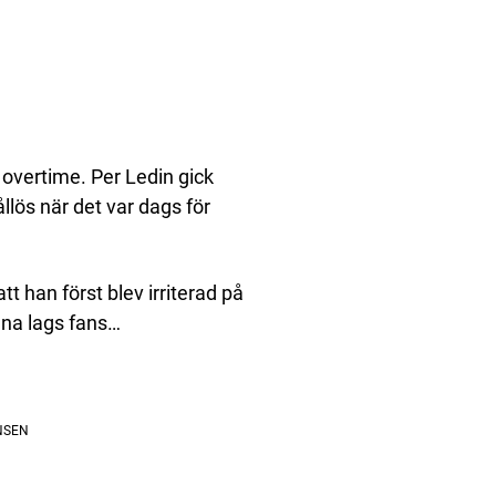
overtime. Per Ledin gick
lös när det var dags för
t han först blev irriterad på
gna lags fans…