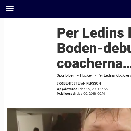
Toggle
menu
Per Ledins 
Boden-debu
coacherna…
Sportbibeln
»
Hockey
»
Per Ledins klockrena
SKRIBENT: STEFAN PERSSON
Uppdaterad:
dec 09, 2018, 09:22
Publicerad:
dec 09, 2018, 09:19