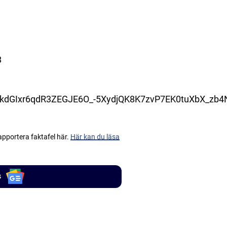
8
o2kdGIxr6qdR3ZEGJE6O_-5XydjQK8K7zvP7EK0tuXbX_zb4
apportera faktafel här.
Här kan du läsa
s