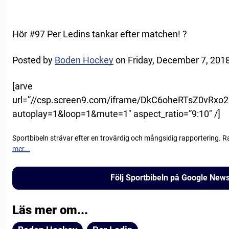
Hör #97 Per Ledins tankar efter matchen! ?
Posted by
Boden Hockey
on Friday, December 7, 201
[arve
url=”//csp.screen9.com/iframe/DkC6oheRTsZ0vRx
autoplay=1&loop=1&mute=1″ aspect_ratio=”9:10″ /]
Sportbibeln strävar efter en trovärdig och mångsidig rapportering. R
mer...
Följ Sportbibeln på Google New
Läs mer om...