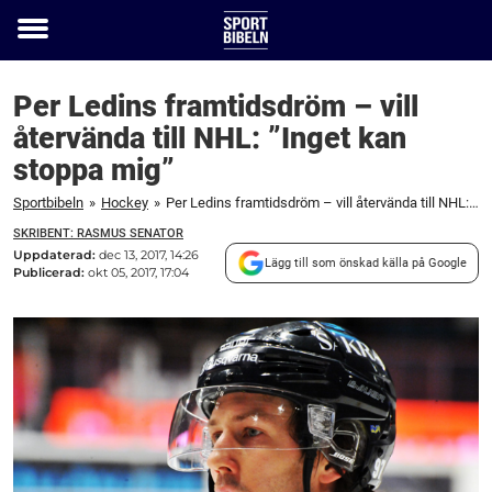
Toggle
menu
Per Ledins framtidsdröm – vill
återvända till NHL: ”Inget kan
stoppa mig”
Sportbibeln
»
Hockey
»
Per Ledins framtidsdröm – vill återvända till NHL: "Inget kan stoppa mig"
SKRIBENT: RASMUS SENATOR
Uppdaterad:
dec 13, 2017, 14:26
Lägg till som önskad källa på Google
Publicerad:
okt 05, 2017, 17:04