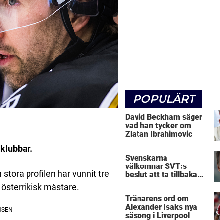
POPULÄRT
David Beckham säger
vad han tycker om
Zlatan Ibrahimovic
klubbar.
Svenskarna
välkomnar SVT:s
stora profilen har vunnit tre
beslut att ta tillbaka
Micke Leijnegard
österrikisk mästare.
Tränarens ord om
Alexander Isaks nya
säsong i Liverpool