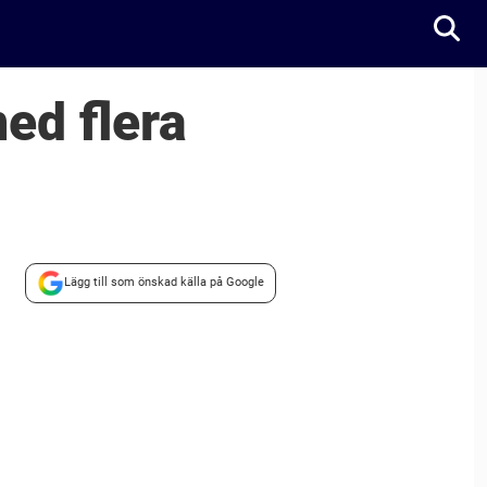
med flera
Lägg till som önskad källa på Google