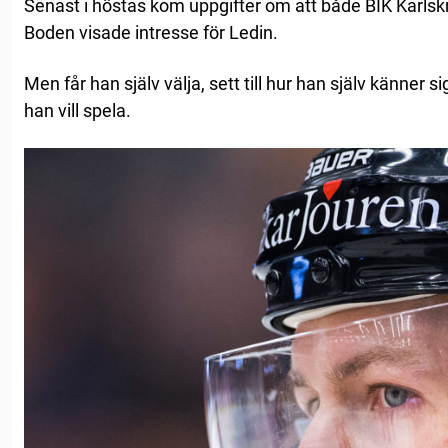
Senast i höstas kom uppgifter om att både BIK Karlsk
Boden visade intresse för Ledin.
Men får han själv välja, sett till hur han själv känner s
han vill spela.