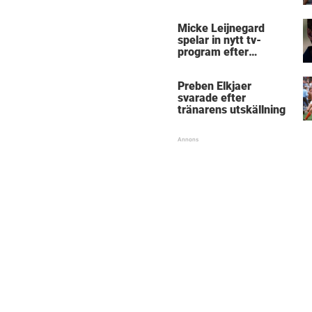
Micke Leijnegard
spelar in nytt tv-
program efter
Mästarnas mästare
Preben Elkjaer
svarade efter
tränarens utskällning