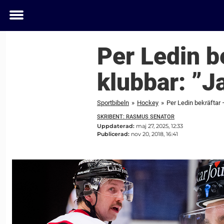
Toggle
menu
Per Ledin b
klubbar: ”Ja
Sportbibeln
»
Hockey
»
Per Ledin bekräftar –
SKRIBENT: RASMUS SENATOR
Uppdaterad:
maj 27, 2025, 12:33
Publicerad:
nov 20, 2018, 16:41