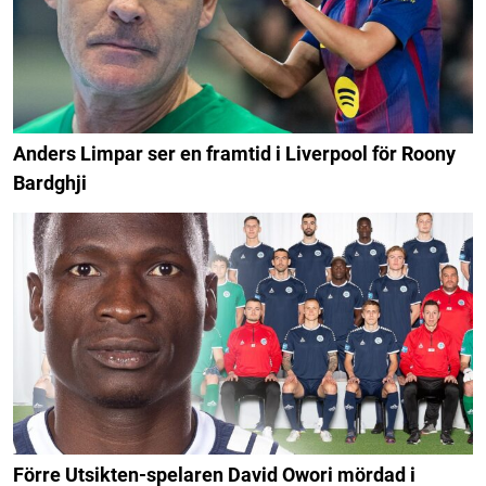
Anders Limpar ser en framtid i Liverpool för Roony
Bardghji
Förre Utsikten-spelaren David Owori mördad i