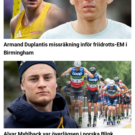
Armand Duplantis missräkning inför friidrotts-EM i
Birmingham
Alvar Myhlback var överlägsen i norska Blink