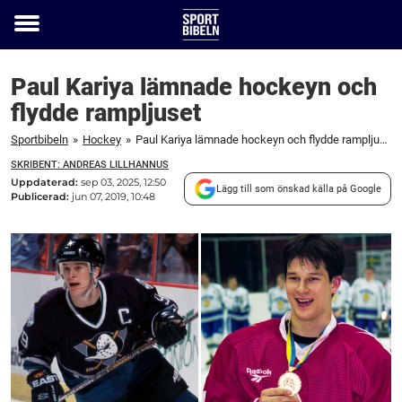
Toggle
menu
Paul Kariya lämnade hockeyn och
flydde rampljuset
Sportbibeln
»
Hockey
»
Paul Kariya lämnade hockeyn och flydde rampljuset
SKRIBENT: ANDREAS LILLHANNUS
Uppdaterad:
sep 03, 2025, 12:50
Lägg till som önskad källa på Google
Publicerad:
jun 07, 2019, 10:48