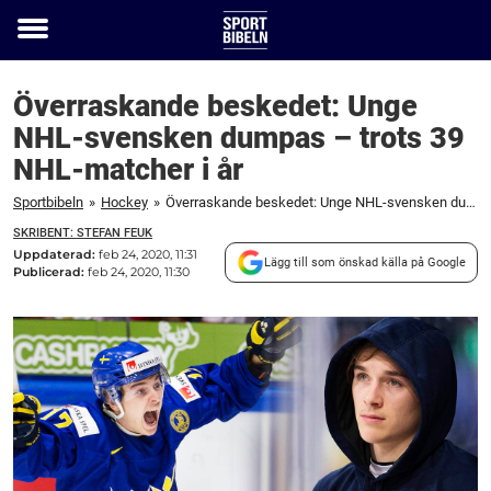
Toggle
menu
Överraskande beskedet: Unge
NHL-svensken dumpas – trots 39
NHL-matcher i år
Sportbibeln
»
Hockey
»
Överraskande beskedet: Unge NHL-svensken dumpas – trots 39 NHL-matcher i år
SKRIBENT: STEFAN FEUK
Uppdaterad:
feb 24, 2020, 11:31
Lägg till som önskad källa på Google
Publicerad:
feb 24, 2020, 11:30