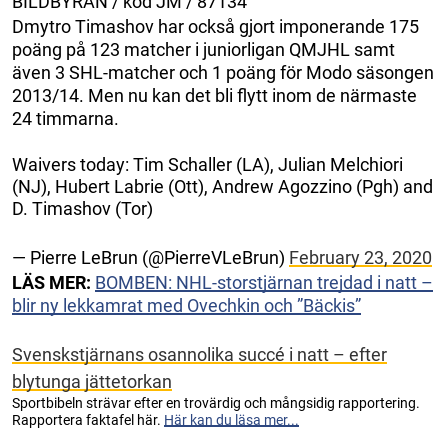
BILDBYRÅN / kod JM / 87134
Dmytro Timashov har också gjort imponerande 175
poäng på 123 matcher i juniorligan QMJHL samt
även 3 SHL-matcher och 1 poäng för Modo säsongen
2013/14. Men nu kan det bli flytt inom de närmaste
24 timmarna.
Waivers today: Tim Schaller (LA), Julian Melchiori
(NJ), Hubert Labrie (Ott), Andrew Agozzino (Pgh) and
D. Timashov (Tor)
— Pierre LeBrun (@PierreVLeBrun)
February 23, 2020
LÄS MER:
BOMBEN: NHL-storstjärnan trejdad i natt –
blir ny lekkamrat med Ovechkin och ”Bäckis”
Svenskstjärnans osannolika succé i natt – efter
blytunga jättetorkan
Sportbibeln strävar efter en trovärdig och mångsidig rapportering.
Rapportera faktafel här.
Här kan du läsa mer...