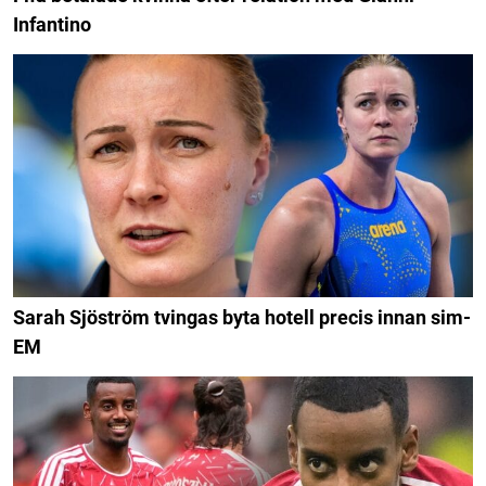
Infantino
Sarah Sjöström tvingas byta hotell precis innan sim-
EM