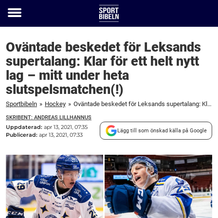
Toggle
menu
Oväntade beskedet för Leksands
supertalang: Klar för ett helt nytt
lag – mitt under heta
slutspelsmatchen(!)
Sportbibeln
»
Hockey
»
Oväntade beskedet för Leksands supertalang: Klar för ett helt nytt lag – mitt under heta slutspelsmatchen(!)
SKRIBENT: ANDREAS LILLHANNUS
Uppdaterad:
apr 13, 2021, 07:35
Lägg till som önskad källa på Google
Publicerad:
apr 13, 2021, 07:33