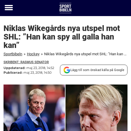
Toggle
menu
Niklas Wikegårds nya utspel mot
SHL: ”Han kan spy all galla han
kan”
Sportbibeln
»
Hockey
»
Niklas Wikegårds nya utspel mot SHL: "Han kan spy all galla han kan"
SKRIBENT: RASMUS SENATOR
Uppdaterad:
maj 23, 2018, 14:52
Lägg till som önskad källa på Google
Publicerad:
maj 23, 2018, 14:50