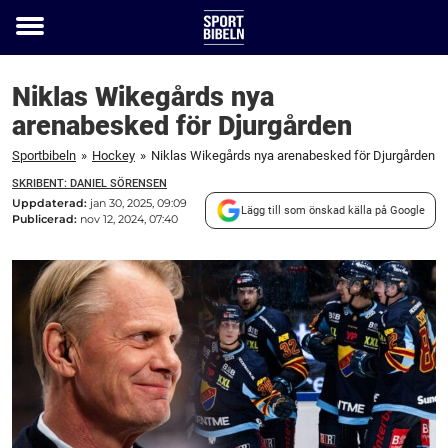
Toggle
menu
Niklas Wikegårds nya
arenabesked för Djurgården
Sportbibeln
»
Hockey
»
Niklas Wikegårds nya arenabesked för Djurgården
SKRIBENT: DANIEL SÖRENSEN
Uppdaterad:
jan 30, 2025, 09:09
Lägg till som önskad källa på Google
Publicerad:
nov 12, 2024, 07:40