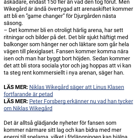
åskådare, endast 150 fler än vad den tog förut. Men
Wikegård är ändå övertygad att arenaskiftet kommer
att bli en ”game changer” för Djurgården nästa
säsong.
– Det kommer bli en otroligt härlig arena, har sett
ritningar och bilder på det. Det blir sjukt häftigt med
balkonger som hänger ner och läktare som går hela
vägen till plexiglaset. Fansen kommer komma nära
isen och man har byggt bort höjden. Sedan kommer
det att bli stora sociala ytor och jag hoppas att vi kan
ta steg rent kommersiellt i nya arenan, säger han.
LÄS MER:
Niklas Wikegård säger att Linus Klasen
fortfarande är petad
LÄS MER:
Peter Forsberg erkänner nu vad han tycker
om Niklas Wikegård
Det är alltså glädjande nyheter för fansen som
kommer närmare sitt lag och kan bidra med mer
energi till spelarna, vilket i förlängningen kan hjälpa