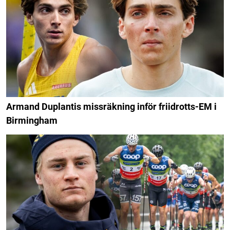
Armand Duplantis missräkning inför friidrotts-EM i
Birmingham