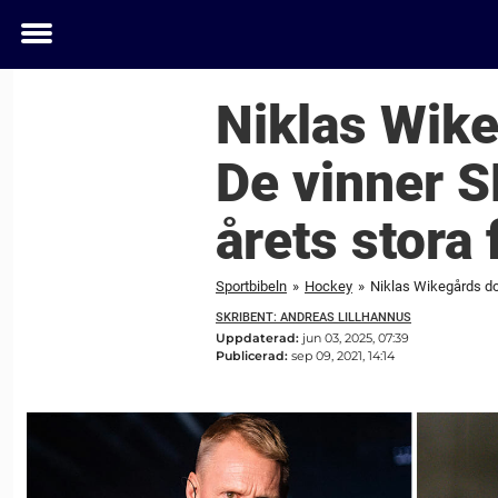
Toggle
menu
Niklas Wik
De vinner S
årets stora 
Sportbibeln
»
Hockey
»
Niklas Wikegårds dom
SKRIBENT: ANDREAS LILLHANNUS
Uppdaterad:
jun 03, 2025, 07:39
Publicerad:
sep 09, 2021, 14:14