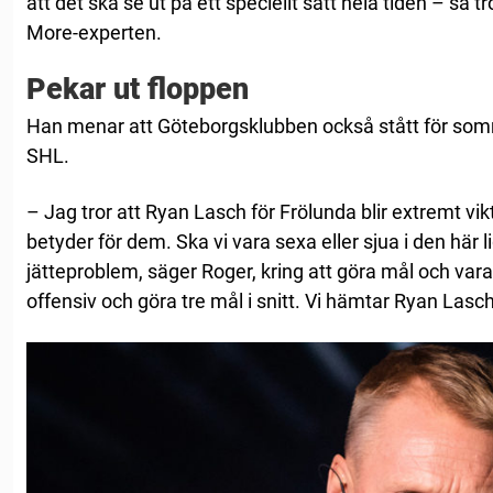
att det ska se ut på ett speciellt sätt hela tiden – så t
More-experten.
Pekar ut floppen
Han menar att Göteborgsklubben också stått för somm
SHL.
– Jag tror att Ryan Lasch för Frölunda blir extremt vik
betyder för dem. Ska vi vara sexa eller sjua i den här li
jätteproblem, säger Roger, kring att göra mål och vara
offensiv och göra tre mål i snitt. Vi hämtar Ryan Lasc