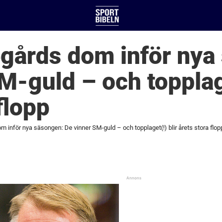
egårds dom inför nya
M-guld – och topplage
flopp
 inför nya säsongen: De vinner SM-guld – och topplaget(!) blir årets stora flop