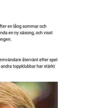
efter en lång sommar och
unda en ny säsong, och visst
songen.
 hemvändare återvänt efter spel
ra andra toppklubbar har stärkt