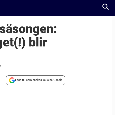
 säsongen:
t(!) blir
p
Lägg till som önskad källa på Google