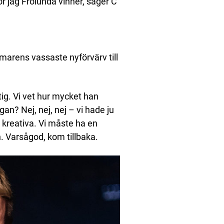
ror jag Frölunda vinner, säger C
arens vassaste nyförvärv till
tig. Vi vet hur mycket han
gan? Nej, nej, nej – vi hade ju
 kreativa. Vi måste ha en
h. Varsågod, kom tillbaka.