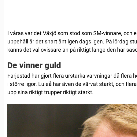
I våras var det Växjö som stod som SM-vinnare, och 
uppehåll är det snart äntligen dags igen. På lördag st
känns det väl ovissare än på riktigt länge den här sä
De vinner guld
Färjestad har gjort flera urstarka värvningar då flera
i större ligor. Luleå har även de värvat starkt, och fle
upp sina riktigt trupper riktigt starkt.