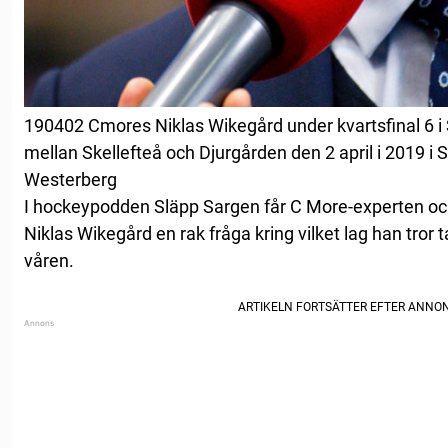
190402 Cmores Niklas Wikegård under kvartsfinal 6 i 
mellan Skellefteå och Djurgården den 2 april i 2019 i S
Westerberg
I hockeypodden Släpp Sargen får C More-experten oc
Niklas Wikegård en rak fråga kring vilket lag han tror
våren.