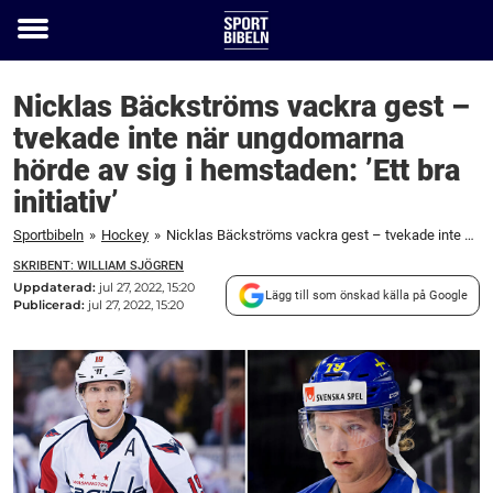
Toggle
menu
Nicklas Bäckströms vackra gest –
tvekade inte när ungdomarna
hörde av sig i hemstaden: ’Ett bra
initiativ’
Sportbibeln
»
Hockey
»
Nicklas Bäckströms vackra gest – tvekade inte när ungdomarna hörde av sig i hemstaden: 'Ett bra initiativ'
SKRIBENT: WILLIAM SJÖGREN
Uppdaterad:
jul 27, 2022, 15:20
Lägg till som önskad källa på Google
Publicerad:
jul 27, 2022, 15:20