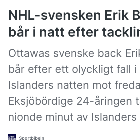
NHL-svensken Erik 
bår i natt efter tackl
Ottawas svenske back Eri
bår efter ett olyckligt fa
Islanders natten mot fred
Eksjöbördige 24-åringen t
nionde minut av Islander
Sportbibeln