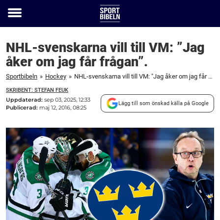
Toggle
menu
NHL-svenskarna vill till VM: ”Jag
åker om jag får frågan”.
Sportbibeln
»
Hockey
»
NHL-svenskarna vill till VM: "Jag åker om jag får frågan".
SKRIBENT: STEFAN FEUK
Uppdaterad:
sep 03, 2025, 12:33
Lägg till som önskad källa på Google
Publicerad:
maj 12, 2016, 08:25