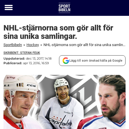
Toggle
menu
NHL-stjärnorna som gör allt för
sina unika samlingar.
Sportbibeln
»
Hockey
»
NHL-stjärnorna som gör allt för sina unika samlingar.
SKRIBENT: STEFAN FEUK
Uppdaterad:
dec 13, 2017, 14:18
Lägg till som önskad källa på Google
Publicerad:
apr 13, 2016, 16:59