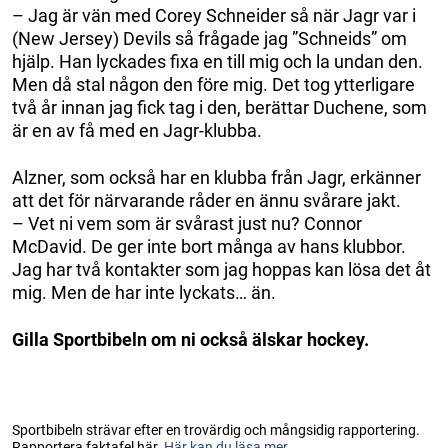
– Jag är vän med Corey Schneider så när Jagr var i
(New Jersey) Devils så frågade jag ”Schneids” om
hjälp. Han lyckades fixa en till mig och la undan den.
Men då stal någon den före mig. Det tog ytterligare
två år innan jag fick tag i den, berättar Duchene, som
är en av få med en Jagr-klubba.
Alzner, som också har en klubba från Jagr, erkänner
att det för närvarande råder en ännu svårare jakt.
– Vet ni vem som är svårast just nu? Connor
McDavid. De ger inte bort många av hans klubbor.
Jag har två kontakter som jag hoppas kan lösa det åt
mig. Men de har inte lyckats… än.
Gilla Sportbibeln om ni också älskar hockey.
Sportbibeln strävar efter en trovärdig och mångsidig rapportering.
Rapportera faktafel här.
Här kan du läsa mer...