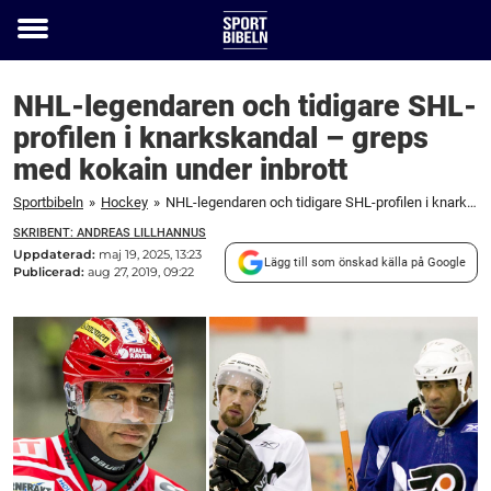
Toggle
menu
NHL-legendaren och tidigare SHL-
profilen i knarkskandal – greps
med kokain under inbrott
Sportbibeln
»
Hockey
»
NHL-legendaren och tidigare SHL-profilen i knarkskandal - greps med kokain under inbrott
SKRIBENT: ANDREAS LILLHANNUS
Uppdaterad:
maj 19, 2025, 13:23
Lägg till som önskad källa på Google
Publicerad:
aug 27, 2019, 09:22