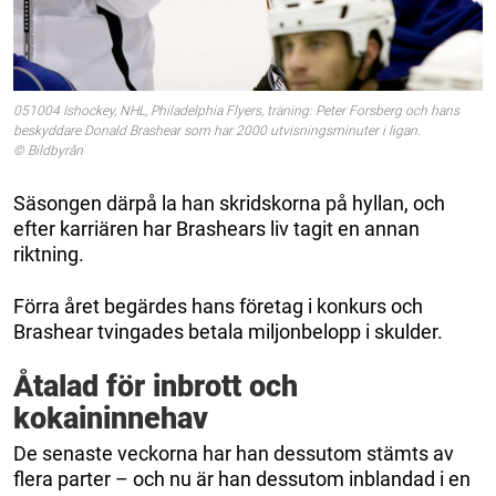
051004 Ishockey, NHL, Philadelphia Flyers, träning: Peter Forsberg och hans
beskyddare Donald Brashear som har 2000 utvisningsminuter i ligan.
© Bildbyrån
Säsongen därpå la han skridskorna på hyllan, och
efter karriären har Brashears liv tagit en annan
riktning.
Förra året begärdes hans företag i konkurs och
Brashear tvingades betala miljonbelopp i skulder.
Åtalad för inbrott och
kokaininnehav
De senaste veckorna har han dessutom stämts av
flera parter – och nu är han dessutom inblandad i en