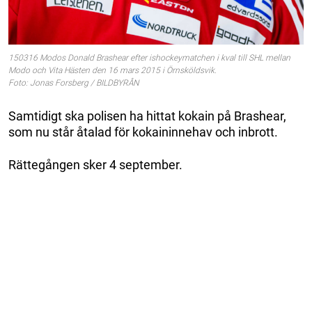
150316 Modos Donald Brashear efter ishockeymatchen i kval till SHL mellan
Modo och Vita Hästen den 16 mars 2015 i Örnsköldsvik.
Foto: Jonas Forsberg / BILDBYRÅN
Samtidigt ska polisen ha hittat kokain på Brashear,
som nu står åtalad för kokaininnehav och inbrott.
Rättegången sker 4 september.