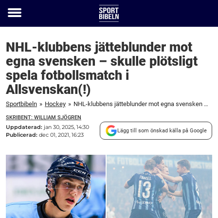
Toggle
menu
NHL-klubbens jätteblunder mot
egna svensken – skulle plötsligt
spela fotbollsmatch i
Allsvenskan(!)
Sportbibeln
»
Hockey
»
NHL-klubbens jätteblunder mot egna svensken – skulle plötsligt spela fotbollsmatch i Allsvenskan(!)
SKRIBENT: WILLIAM SJÖGREN
Uppdaterad:
jan 30, 2025, 14:30
Lägg till som önskad källa på Google
Publicerad:
dec 01, 2021, 16:23