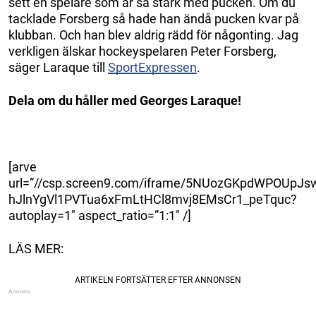
sett en spelare som är så stark med pucken. Om du
tacklade Forsberg så hade han ändå pucken kvar på
klubban. Och han blev aldrig rädd för någonting. Jag
verkligen älskar hockeyspelaren Peter Forsberg,
säger Laraque till
SportExpressen
.
Dela om du håller med Georges Laraque!
[arve
url=”//csp.screen9.com/iframe/5NUozGKpdWPOUpJs
hJlnYgVl1PVTua6xFmLtHCl8mvj8EMsCr1_peTquc?
autoplay=1″ aspect_ratio=”1:1″ /]
LÄS MER: