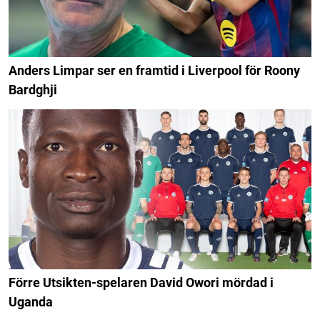
Anders Limpar ser en framtid i Liverpool för Roony
Bardghji
Förre Utsikten-spelaren David Owori mördad i
Uganda