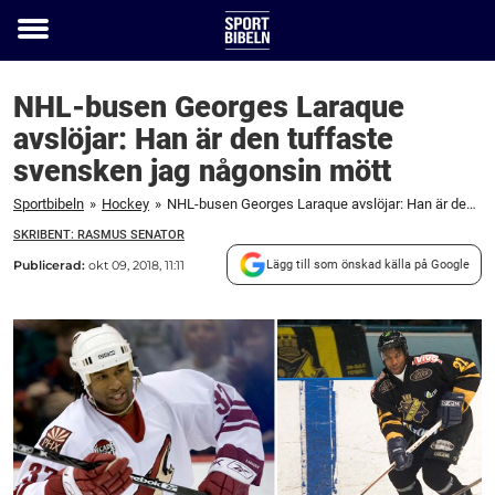
Toggle
menu
NHL-busen Georges Laraque
avslöjar: Han är den tuffaste
svensken jag någonsin mött
Sportbibeln
»
Hockey
»
NHL-busen Georges Laraque avslöjar: Han är den tuffaste svensken jag någonsin mött
SKRIBENT: RASMUS SENATOR
Publicerad:
okt 09, 2018, 11:11
Lägg till som önskad källa på Google