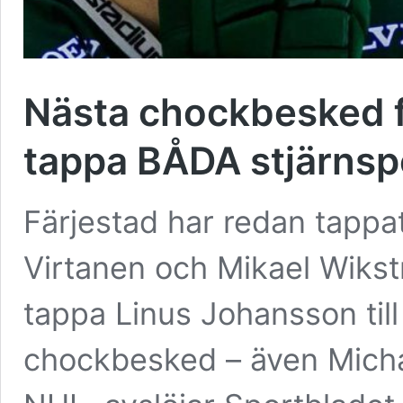
Nästa chockbesked f
tappa BÅDA stjärnspe
Färjestad har redan tapp
Virtanen och Mikael Wikst
tappa Linus Johansson ti
chockbesked – även Michael