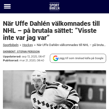
Toggle
menu
När Uffe Dahlén välkomnades till
NHL – på brutala sättet: ”Visste
inte var jag var”
Sportbibeln
»
Hockey
»
När Uffe Dahlén välkomnades till NHL – på brutala sättet: "Visste inte var jag var"
SKRIBENT: STEFAN PERSSON
Uppdaterad:
sep 13, 2025, 08:47
Lägg till som önskad källa på Google
Publicerad:
mar 21, 2020, 08:40