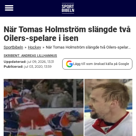
Toggle
menu
När Tomas Holmström slängde två
Oilers-spelare i isen
Sportbibeln
»
Hockey
»
När Tomas Holmström slängde två Oilers-spelare i isen
SKRIBENT: ANDREAS LILLHANNUS
Uppdaterad:
jul 09, 2026, 13:31
Lägg till som önskad källa på Google
Publicerad:
jul 03, 2020, 13:59