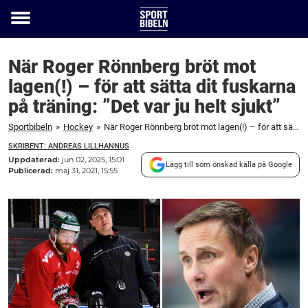
Toggle
menu
När Roger Rönnberg bröt mot
lagen(!) – för att sätta dit fuskarna
på träning: ”Det var ju helt sjukt”
Sportbibeln
»
Hockey
»
När Roger Rönnberg bröt mot lagen(!) – för att sätta dit fuskarna på träning: ”Det var ju helt sjukt”
SKRIBENT: ANDREAS LILLHANNUS
Uppdaterad:
jun 02, 2025, 15:01
Lägg till som önskad källa på Google
Publicerad:
maj 31, 2021, 15:55