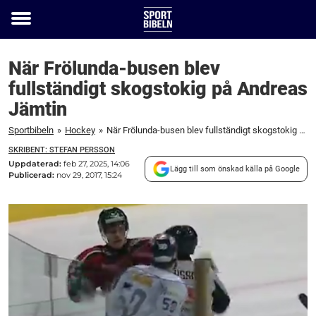
Toggle
menu
När Frölunda-busen blev
fullständigt skogstokig på Andreas
Jämtin
Sportbibeln
»
Hockey
»
När Frölunda-busen blev fullständigt skogstokig på Andreas Jämtin
SKRIBENT: STEFAN PERSSON
Uppdaterad:
feb 27, 2025, 14:06
Lägg till som önskad källa på Google
Publicerad:
nov 29, 2017, 15:24