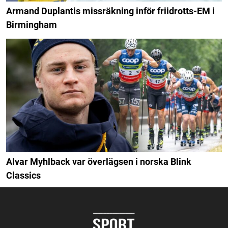
Armand Duplantis missräkning inför friidrotts-EM i
Birmingham
Alvar Myhlback var överlägsen i norska Blink
Classics