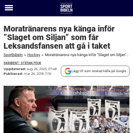
Toggle
menu
Moratränarens nya känga inför
”Slaget om Siljan” som får
Leksandsfansen att gå i taket
Sportbibeln
»
Hockey
»
Moratränarens nya känga inför "Slaget om Siljan" som får Leksandsfansen att gå i taket
SKRIBENT: STEFAN FEUK
Uppdaterad:
aug 26, 2025, 07:48
Lägg till som önskad källa på Google
Publicerad:
mar 26, 2018, 11:16