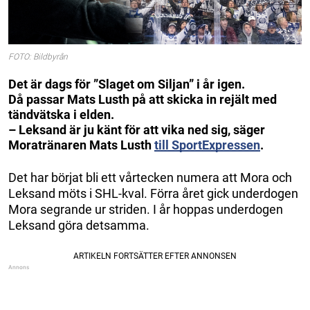
FOTO: Bildbyrån
Det är dags för ”Slaget om Siljan” i år igen.
Då passar Mats Lusth på att skicka in rejält med
tändvätska i elden.
– Leksand är ju känt för att vika ned sig, säger
Moratränaren Mats Lusth
till SportExpressen
.
Det har börjat bli ett vårtecken numera att Mora och
Leksand möts i SHL-kval. Förra året gick underdogen
Mora segrande ur striden. I år hoppas underdogen
Leksand göra detsamma.