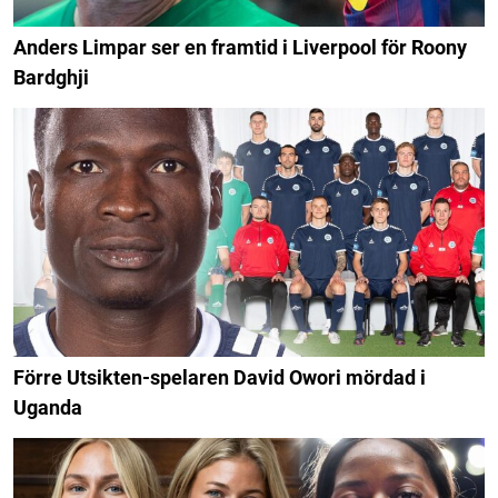
Anders Limpar ser en framtid i Liverpool för Roony
Bardghji
Förre Utsikten-spelaren David Owori mördad i
Uganda