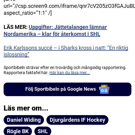
url=”//csp.screen9.com/iframe/qnr7cV205zO3fGAJ
aspect_ratio=”1:1″ /]
LÄS MER:
Uppgifter: Jättetalangen lämnar
Nordamerika – klar för återkomst i SHL
Erik Karlssons succé – i Sharks kross i natt: ”En riktig
islossning”
Sportbibeln strävar efter en trovärdig och mångsidig rapportering.
Rapportera faktafel här.
Här kan du läsa mer...
Följ Sportbibeln på Google News
Läs mer om...
Daniel Widing
Djurgårdens IF Hockey
Rögle BK
SHL