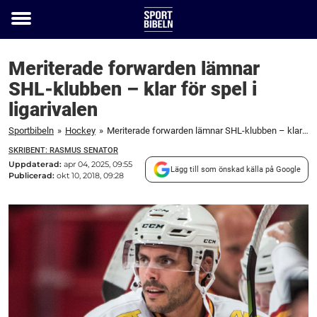
Toggle
menu
Meriterade forwarden lämnar
SHL-klubben – klar för spel i
ligarivalen
Sportbibeln
»
Hockey
»
Meriterade forwarden lämnar SHL-klubben – klar för spel i ligarivalen
SKRIBENT: RASMUS SENATOR
Uppdaterad:
apr 04, 2025, 09:55
Lägg till som önskad källa på Google
Publicerad:
okt 10, 2018, 09:28