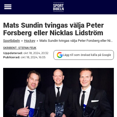
Toggle
menu
Mats Sundin tvingas välja Peter
Forsberg eller Nicklas Lidström
Sportbibeln
»
Hockey
»
Mats Sundin tvingas välja Peter Forsberg eller Nicklas Lidström
SKRIBENT: STEFAN FEUK
Uppdaterad:
okt 18, 2024, 20:32
Lägg till som önskad källa på Google
Publicerad:
okt 18, 2024, 16:05