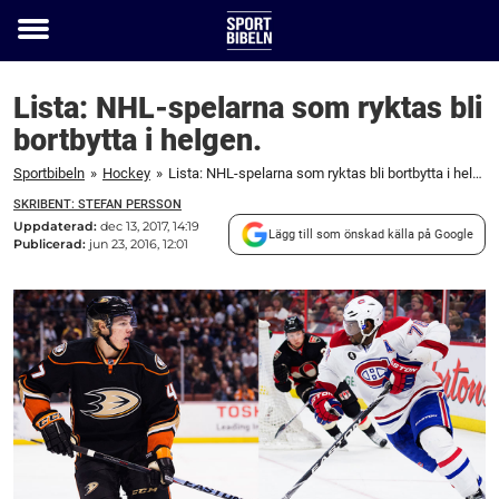
Toggle
menu
Lista: NHL-spelarna som ryktas bli
bortbytta i helgen.
Sportbibeln
»
Hockey
»
Lista: NHL-spelarna som ryktas bli bortbytta i helgen.
SKRIBENT: STEFAN PERSSON
Uppdaterad:
dec 13, 2017, 14:19
Lägg till som önskad källa på Google
Publicerad:
jun 23, 2016, 12:01