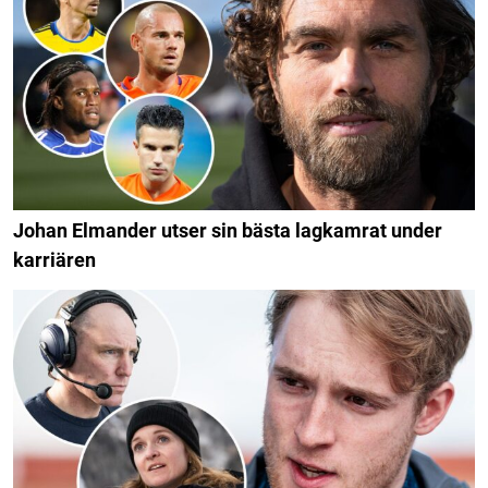
Johan Elmander utser sin bästa lagkamrat under
karriären