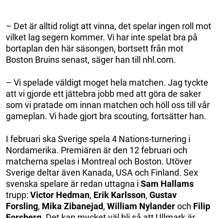
– Det är alltid roligt att vinna, det spelar ingen roll mot
vilket lag segern kommer. Vi har inte spelat bra på
bortaplan den här säsongen, bortsett från mot
Boston Bruins senast, säger han till nhl.com.
– Vi spelade väldigt moget hela matchen. Jag tyckte
att vi gjorde ett jättebra jobb med att göra de saker
som vi pratade om innan matchen och höll oss till vår
gameplan. Vi hade gjort bra scouting, fortsätter han.
I februari ska Sverige spela 4 Nations-turnering i
Nordamerika. Premiären är den 12 februari och
matcherna spelas i Montreal och Boston. Utöver
Sverige deltar även Kanada, USA och Finland. Sex
svenska spelare är redan uttagna i
Sam Hallams
trupp:
Victor Hedman
,
Erik Karlsson
,
Gustav
Forsling
,
Mika Zibanejad
,
William Nylander
och
Filip
Forsberg
. Det kan mycket väl bli så att Ullmark är