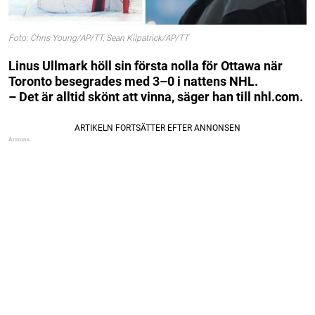
Foto: Chris Young/AP/TT, Sean Kilpatrick/AP/TT
Linus Ullmark höll sin första nolla för Ottawa när
Toronto besegrades med 3–0 i nattens NHL.
– Det är alltid skönt att vinna, säger han till nhl.com.