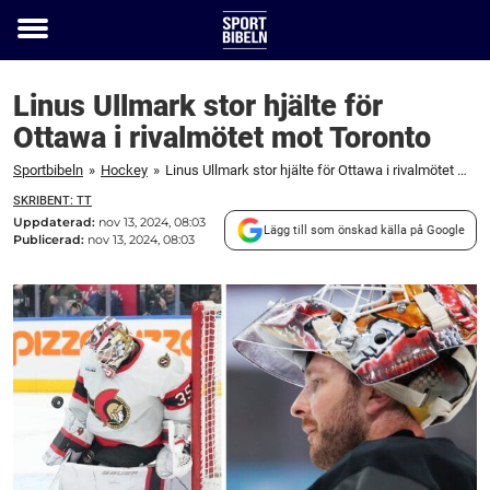
Toggle
menu
Linus Ullmark stor hjälte för
Ottawa i rivalmötet mot Toronto
Sportbibeln
»
Hockey
»
Linus Ullmark stor hjälte för Ottawa i rivalmötet mot Toronto
SKRIBENT: TT
Uppdaterad:
nov 13, 2024, 08:03
Lägg till som önskad källa på Google
Publicerad:
nov 13, 2024, 08:03