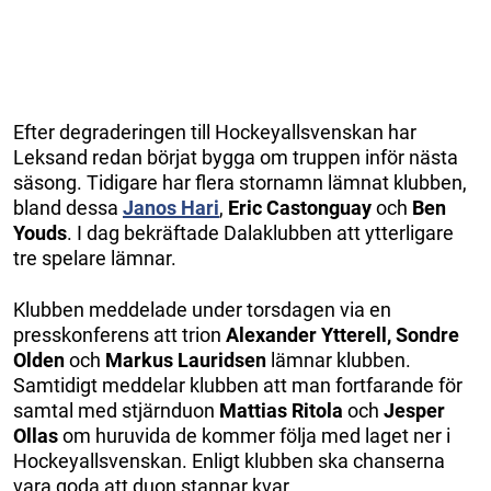
Efter degraderingen till Hockeyallsvenskan har
Leksand redan börjat bygga om truppen inför nästa
säsong. Tidigare har flera stornamn lämnat klubben,
bland dessa
Janos
Hari
,
Eric
Castonguay
och
Ben
Youds
. I dag bekräftade Dalaklubben att ytterligare
tre spelare lämnar.
Klubben meddelade under torsdagen via en
presskonferens att trion
Alexander
Ytterell, Sondre
Olden
och
Markus
Lauridsen
lämnar klubben.
Samtidigt meddelar klubben att man fortfarande för
samtal med stjärnduon
Mattias
Ritola
och
Jesper
Ollas
om huruvida de kommer följa med laget ner i
Hockeyallsvenskan. Enligt klubben ska chanserna
vara goda att duon stannar kvar.