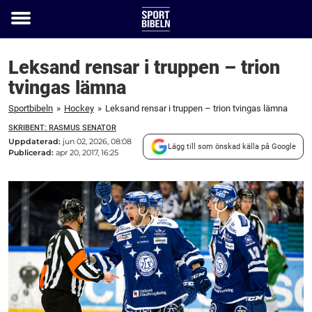
Toggle
menu
Leksand rensar i truppen – trion
tvingas lämna
Sportbibeln
»
Hockey
»
Leksand rensar i truppen – trion tvingas lämna
SKRIBENT: RASMUS SENATOR
Uppdaterad:
jun 02, 2026, 08:08
Lägg till som önskad källa på Google
Publicerad:
apr 20, 2017, 16:25