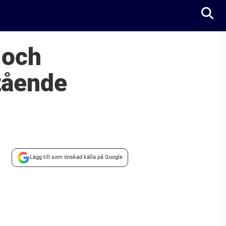
 och
stående
Lägg till som önskad källa på Google