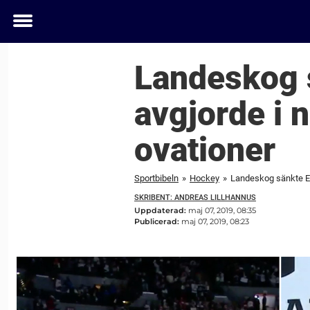
Toggle
menu
Landeskog s
avgjorde i 
ovationer
Sportbibeln
»
Hockey
»
Landeskog sänkte Eri
SKRIBENT: ANDREAS LILLHANNUS
Uppdaterad:
maj 07, 2019, 08:35
Publicerad:
maj 07, 2019, 08:23