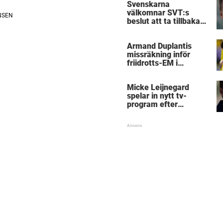
Svenskarna
välkomnar SVT:s
beslut att ta tillbaka
Micke Leijnegard
Armand Duplantis
missräkning inför
friidrotts-EM i
Birmingham
Micke Leijnegard
spelar in nytt tv-
program efter
Mästarnas mästare