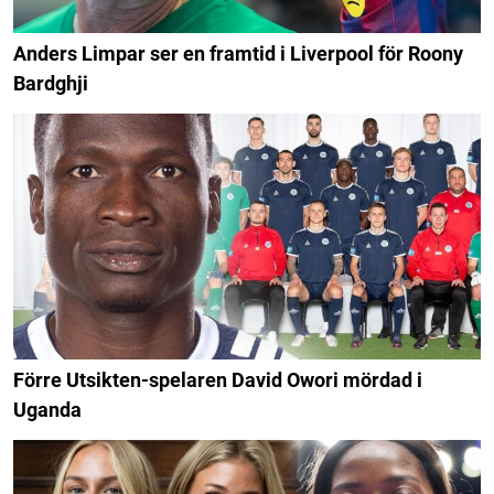
Anders Limpar ser en framtid i Liverpool för Roony
Bardghji
Förre Utsikten-spelaren David Owori mördad i
Uganda