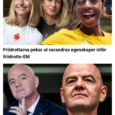
Friidrottarna pekar ut varandras egenskaper inför
friidrotts-EM