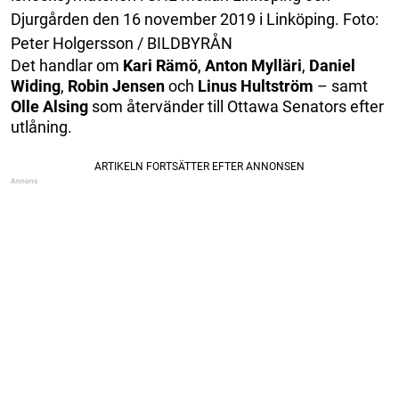
Djurgården den 16 november 2019 i Linköping. Foto:
Peter Holgersson / BILDBYRÅN
Det handlar om
Kari
Rämö
,
Anton
Mylläri
,
Daniel
Widing
,
Robin
Jensen
och
Linus
Hultström
– samt
Olle
Alsing
som återvänder till Ottawa Senators efter
utlåning.