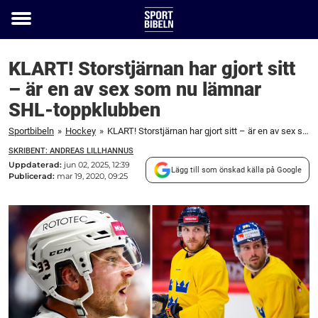
Toggle
menu
KLART! Storstjärnan har gjort sitt
– är en av sex som nu lämnar
SHL-toppklubben
Sportbibeln
»
Hockey
»
KLART! Storstjärnan har gjort sitt – är en av sex som nu lämnar SHL-toppklubben
SKRIBENT: ANDREAS LILLHANNUS
Uppdaterad:
jun 02, 2025, 12:39
Lägg till som önskad källa på Google
Publicerad:
mar 19, 2020, 09:25