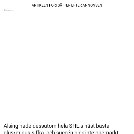
Alsing hade dessutom hela SHL:s näst bästa
plus/minus-siffra, och succén gick inte obemärkt