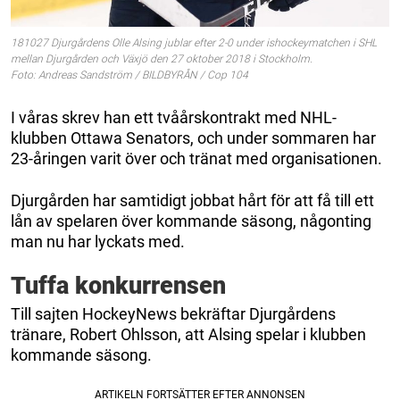
181027 Djurgårdens Olle Alsing jublar efter 2-0 under ishockeymatchen i SHL
mellan Djurgården och Växjö den 27 oktober 2018 i Stockholm.
Foto: Andreas Sandström / BILDBYRÅN / Cop 104
I våras skrev han ett tvåårskontrakt med NHL-
klubben Ottawa Senators, och under sommaren har
23-åringen varit över och tränat med organisationen.
Djurgården har samtidigt jobbat hårt för att få till ett
lån av spelaren över kommande säsong, någonting
man nu har lyckats med.
Tuffa konkurrensen
Till sajten HockeyNews bekräftar Djurgårdens
tränare, Robert Ohlsson, att Alsing spelar i klubben
kommande säsong.