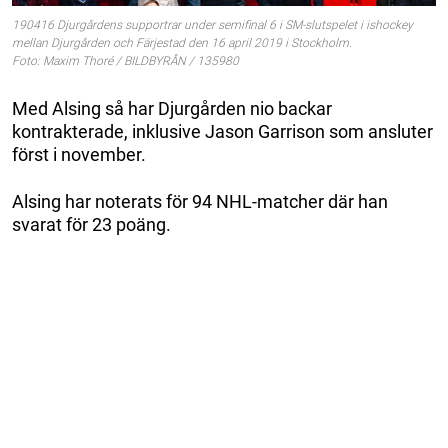
190416 Djurgårdens supportrar under semifinal 6 i SM-slutspelet i ishockey
mellan Djurgården och Färjestad den 16 april 2019 i Stockholm.
Foto: Maxim Thoré / BILDBYRÅN / 135980
Med Alsing så har Djurgården nio backar
kontrakterade, inklusive Jason Garrison som ansluter
först i november.
Alsing har noterats för 94 NHL-matcher där han
svarat för 23 poäng.