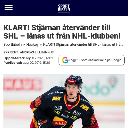
Toggle
menu
KLART! Stjärnan återvänder till
SHL – lånas ut från NHL-klubben!
Sportbibeln
»
Hockey
»
KLART! Stjärnan återvänder till SHL - lånas ut från NHL-klubben!
SKRIBENT: ANDREAS LILLHANNUS
Uppdaterad:
sep 03, 2025, 12:09
Lägg till som önskad källa på Google
Publicerad:
aug 07, 2019, 15:26