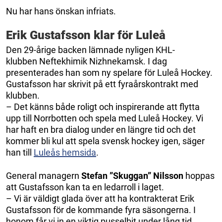
Nu har hans önskan infriats.
Erik Gustafsson klar för Luleå
Den 29-årige backen lämnade nyligen KHL-
klubben Neftekhimik Nizhnekamsk. I dag
presenterades han som ny spelare för Luleå Hockey.
Gustafsson har skrivit på ett fyraårskontrakt med
klubben.
– Det känns både roligt och inspirerande att flytta
upp till Norrbotten och spela med Luleå Hockey. Vi
har haft en bra dialog under en längre tid och det
kommer bli kul att spela svensk hockey igen, säger
han till
Luleås hemsida
.
General managern
Stefan ”Skuggan” Nilsson
hoppas
att Gustafsson kan ta en ledarroll i laget.
– Vi är väldigt glada över att ha kontrakterat Erik
Gustafsson för de kommande fyra säsongerna. I
honom får vi in en viktig pusselbit under lång tid