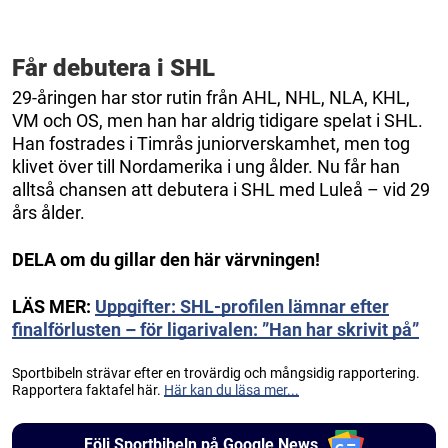
Får debutera i SHL
29-åringen har stor rutin från AHL, NHL, NLA, KHL,
VM och OS, men han har aldrig tidigare spelat i SHL.
Han fostrades i Timrås juniorverskamhet, men tog
klivet över till Nordamerika i ung ålder. Nu får han
alltså chansen att debutera i SHL med Luleå – vid 29
års ålder.
DELA om du gillar den här värvningen!
LÄS MER:
Uppgifter: SHL-profilen lämnar efter
finalförlusten – för ligarivalen: ”Han har skrivit på”
Sportbibeln strävar efter en trovärdig och mångsidig rapportering.
Rapportera faktafel här.
Här kan du läsa mer...
Följ Sportbibeln på Google News