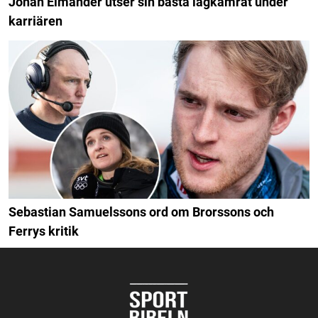
Johan Elmander utser sin bästa lagkamrat under
karriären
Sebastian Samuelssons ord om Brorssons och
Ferrys kritik