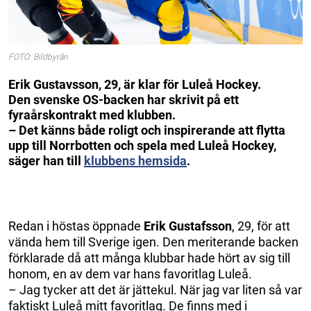
FOTO: Bildbyrån
Erik Gustavsson, 29, är klar för Luleå Hockey.
Den svenske OS-backen har skrivit på ett
fyraårskontrakt med klubben.
– Det känns både roligt och inspirerande att flytta
upp till Norrbotten och spela med Luleå Hockey,
säger han till
klubbens hemsida
.
Redan i höstas öppnade
Erik Gustafsson
, 29, för att
vända hem till Sverige igen. Den meriterande backen
förklarade då att många klubbar hade hört av sig till
honom, en av dem var hans favoritlag Luleå.
– Jag tycker att det är jättekul. När jag var liten så var
faktiskt Luleå mitt favoritlag. De finns med i