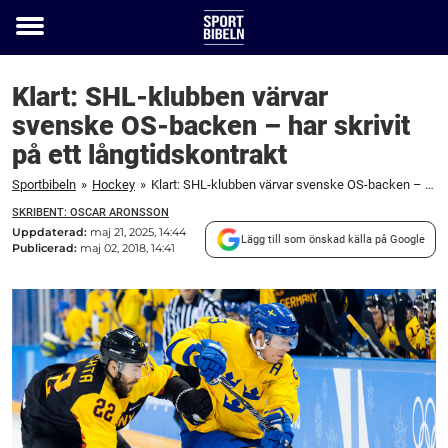
Toggle
menu
Klart: SHL-klubben värvar
svenske OS-backen – har skrivit
på ett långtidskontrakt
Sportbibeln
»
Hockey
»
Klart: SHL-klubben värvar svenske OS-backen – har skrivit på ett långtidskontrakt
SKRIBENT: OSCAR ARONSSON
Uppdaterad:
maj 21, 2025, 14:44
Lägg till som önskad källa på Google
Publicerad:
maj 02, 2018, 14:41