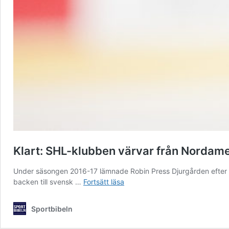
Klart: SHL-klubben värvar från Nordamer
Under säsongen 2016-17 lämnade Robin Press Djurgården efter d
Klart:
backen till svensk …
Fortsätt läsa
SHL-
klubben
Sportbibeln
värvar
från