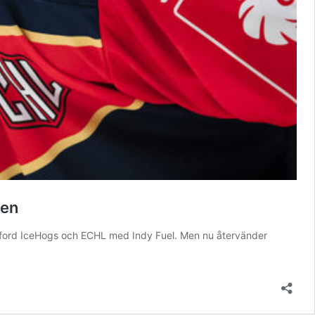
gen
ckford IceHogs och ECHL med Indy Fuel. Men nu återvänder