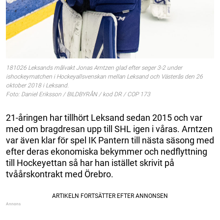
181026 Leksands målvakt Jonas Arntzen glad efter seger 3-2 under
ishockeymatchen i Hockeyallsvenskan mellan Leksand och Västerås den 26
oktober 2018 i Leksand.
Foto: Daniel Eriksson / BILDBYRÅN / kod DR / COP 173
21-åringen har tillhört Leksand sedan 2015 och var
med om bragdresan upp till SHL igen i våras. Arntzen
var även klar för spel IK Pantern till nästa säsong med
efter deras ekonomiska bekymmer och nedflyttning
till Hockeyettan så har han istället skrivit på
tvåårskontrakt med Örebro.