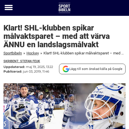
Toggle
menu
Klart! SHL-klubben spikar
målvaktsparet – med att värva
ÄNNU en landslagsmålvakt
Sportbibeln
»
Hockey
»
Klart! SHL-klubben spikar målvaktsparet – med att värva ÄNNU en landslagsmålvakt
SKRIBENT: STEFAN FEUK
Uppdaterad:
maj 19, 2025, 13:22
Lägg till som önskad källa på Google
Publicerad:
jun 03, 2019, 11:46