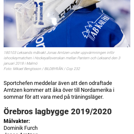
180103 Leksands målvakt Jonas Arntzen under uppvärmningen inför
ishockeymatchen i Hockeyallsvenskan mellan Pantern och Leksand den 3
januari 2018 i Malmö
Foto: Mikael Bengtsson / BILDBYRÅN / Cop 232
Sportchefen meddelar även att den odraftade
Arntzen kommer att åka över till Nordamerika i
sommar för att vara med på träningsläger.
Örebros lagbygge 2019/2020
Målvakter:
Dominik Furch